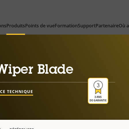
ons
Produits
Points de vue
Formation
Support
Partenaire
Où a
iper Blade
NCE TECHNIQUE
3 ANS
DE GARANTIE