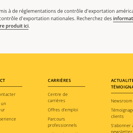
mis à de réglementations de contrôle d'exportation américa
 contrôle d'exportation nationales. Recherchez des
informat
e produit ici
.
CT
CARRIÈRES
ACTUALIT
TÉMOIGN
ontacter
Centre de
carrières
Newsroom
 un
eur
Offres d’emploi
Témoignag
clients
perience
Parcours
professionnels
S'abonner à
newsletter