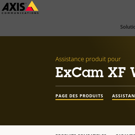
Passer
au
contenu
Soluti
principal
Assistance produit pour
ExCam XF W
PAGE DES PRODUITS
ASSISTA