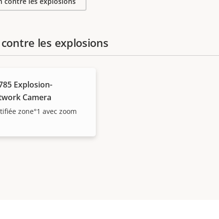
 contre les explosions
contre les explosions
85 Explosion-
etwork Camera
tifiée zone°1 avec zoom