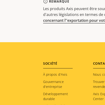
REMARQUE
Les produits Axis peuvent être sou
d'autres législations en termes de
concernant l''exportation pour votr
Footer
SOCIÉTÉ
CONTA
menu
À propos d'Axis
Nous c
Gouvernance
Trouver
d'entreprise
revend
Développement
Axis Ex
durable
Center