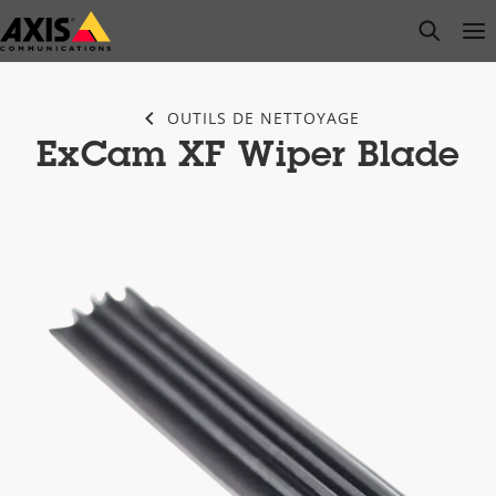
Passer
open s
Op
Clo
au
contenu
principal
OUTILS DE NETTOYAGE
ExCam XF Wiper Blade