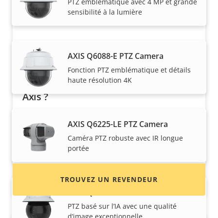
PTZ emblématique avec 4 MP et grande
sensibilité à la lumière
AXIS Q6088-E PTZ Camera
Fonction PTZ emblématique et détails
haute résolution 4K
Vous voulez acheter des produits
Axis ?
Trouvez des revendeurs, des intégrateurs
AXIS Q6225-LE PTZ Camera
système et des installateurs de produits et de
Caméra PTZ robuste avec IR longue
systèmes Axis.
portée
TROUVEZ UN REVENDEUR
AXIS Q6325-LE PTZ Camera
PTZ basé sur l’IA avec une qualité
d’image exceptionnelle