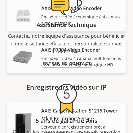
AXIS M7104 Video Encoder
Encodeur vidéo économique à 4 canaux
avec Zipstream
Assistance technique
Contactez notre équipe d'assistance pour bénéficier
d'une assistance efficace et personnalisée sur vos
AXIS P7304 Video Encoder
produits Axis.
Encodeur vidéo 4 canaux multifonctions
ENTRER EN CONTACT
avec prise en charge analogique HD
Enregistreurs vidéo sur IP
AXIS Camera Station S1216 Tower
Mk II Recording Server
5 ans de garantie Axis
Serveur d'enregistrement prêt à
Obtenez les informations et les détails sur votre