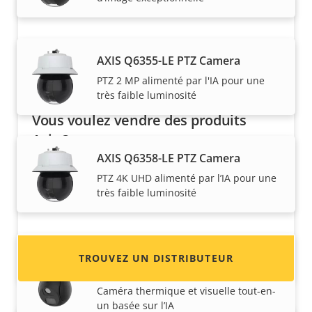
AXIS Q6355-LE PTZ Camera
PTZ 2 MP alimenté par l'IA pour une
très faible luminosité
Vous voulez vendre des produits
Axis ?
AXIS Q6358-LE PTZ Camera
Vous souhaitez devenir revendeur ? Trouvez
PTZ 4K UHD alimenté par l’IA pour une
les coordonnées des distributeurs de produits
très faible luminosité
et de systèmes Axis.
AXIS Q6411-LE Bispectral PTZ
TROUVEZ UN DISTRIBUTEUR
Camera
Caméra thermique et visuelle tout-en-
un basée sur l’IA