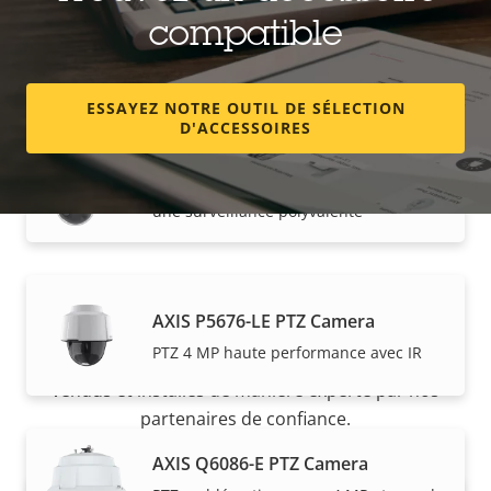
AXIS P5654-E Mk II PTZ Camera
compatible
PTZ grand angle avec HDTV 1080 p et
zoom 21x
ESSAYEZ NOTRE OUTIL DE SÉLECTION
D'ACCESSOIRES
AXIS P5655-E PTZ Network Camera
Commandes PTZ économiques pour
une surveillance polyvalente
Acheter
AXIS P5676-LE PTZ Camera
PTZ 4 MP haute performance avec IR
Les solutions Axis et les produits individuels sont
vendus et installés de manière experte par nos
partenaires de confiance.
AXIS Q6086-E PTZ Camera