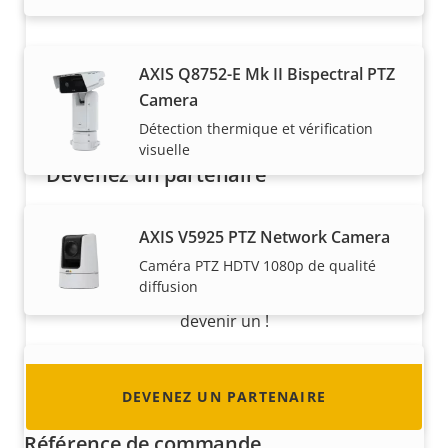
AXIS Q8752-E Mk II Bispectral PTZ
Camera
Détection thermique et vérification
visuelle
Devenez un partenaire
Vous êtes un revendeur, un distributeur, un
AXIS V5925 PTZ Network Camera
intégrateur système ou un installateur ? Nous
Caméra PTZ HDTV 1080p de qualité
avons des partenaires dans quasiment tous
diffusion
les pays du monde. Découvrez comment en
devenir un !
AXIS V5938 PTZ Network Camera
DEVENEZ UN PARTENAIRE
Caméra PTZ 4K de qualité diffusion
Référence de commande