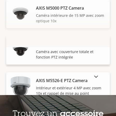
AXIS M5000 PTZ Camera
Caméra intérieure de 15 MP avec zoom
optique 10x
AXIS M5000-G PTZ Camera
VOIR PLUS
Caméra avec couverture totale et
fonction PTZ intégrée
AFFICHER LES PRODUITS ABANDONNÉS
AXIS M5526-E PTZ Camera
Intérieur et extérieur 4 MP avec zoom
10x et rappel de mise au point
Trouvez un
accessoire