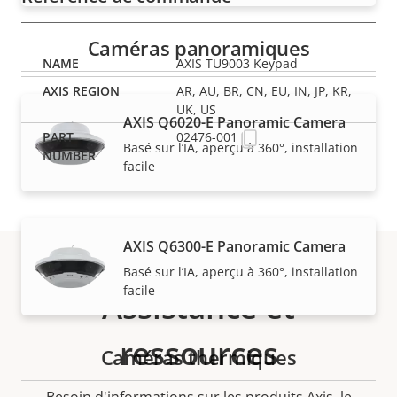
Caméras panoramiques
AXIS TU9003 Keypad
AR, AU, BR, CN, EU, IN, JP, KR,
UK, US
AXIS Q6020-E Panoramic Camera
02476-001
Basé sur l’IA, aperçu à 360°, installation
facile
AXIS Q6300-E Panoramic Camera
Basé sur l’IA, aperçu à 360°, installation
facile
Assistance et
ressources
Caméras thermiques