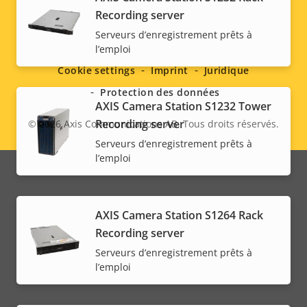
Recording server
Social
Serveurs d’enregistrement prêts à
l’emploi
menu
Cookie settings
Imprint
Juridique
Protection des données
AXIS Camera Station S1232 Tower
Recording server
© 2026
Axis Communications AB. Tous droits réservés.
Legal
Serveurs d’enregistrement prêts à
menu
l’emploi
AXIS Camera Station S1264 Rack
Recording server
Serveurs d’enregistrement prêts à
l’emploi