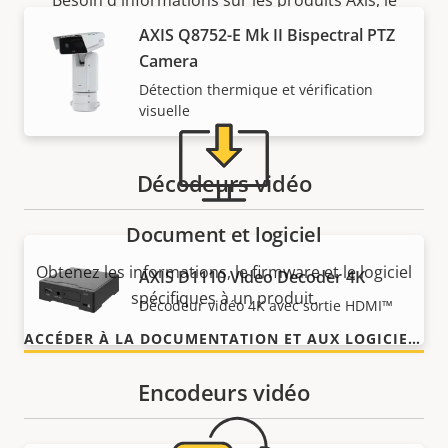
Besoin d'informations sur les produits Axis, le
logiciel ou de l'aide d'un expert ?
AXIS Q8752-E Mk II Bispectral PTZ
Camera
Détection thermique et vérification
visuelle
Décodeurs vidéo
Document et logiciel
Obtenez les informations, le firmware et le logiciel
AXIS D1110 Video Decoder 4K
spécifiques à un produit.
Décodeur vidéo 4K avec sortie HDMI™
ACCÉDER À LA DOCUMENTATION ET AUX LOGICIELS
Encodeurs vidéo