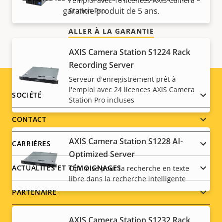
l'emploi avec 16 licences AXIS Camera
garantie produit de 5 ans.
Station Pro
ALLER À LA GARANTIE
AXIS Camera Station S1224 Rack
Recording Server
Serveur d'enregistrement prêt à
l'emploi avec 24 licences AXIS Camera
Footer
SOCIÉTÉ
Station Pro incluses
menu
CONTACT
AXIS Camera Station S1228 AI-
CARRIÈRES
Optimized Server
ACTUALITÉS ET TÉMOIGNAGES
Optimisé pour la recherche en texte
libre dans la recherche intelligente
PARTENAIRE
AXIS Camera Station S1232 Rack