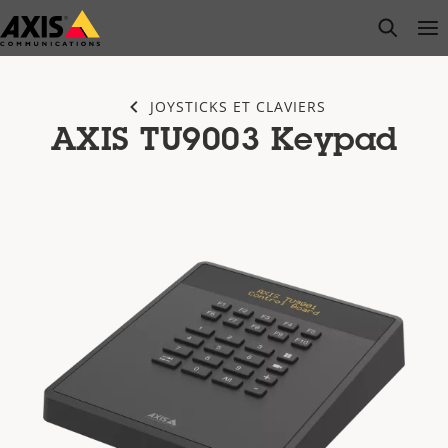
Passer
open s
Op
Clo
au
contenu
principal
JOYSTICKS ET CLAVIERS
AXIS TU9003 Keypad