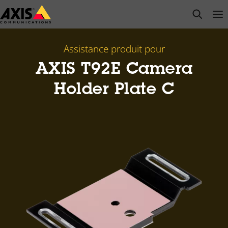
Passer
open s
Op
Clo
au
contenu
principal
Assistance produit pour
AXIS T92E Camera
Holder Plate C