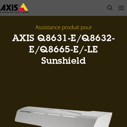
Passer
open s
Op
Clo
au
contenu
principal
Assistance produit pour
AXIS Q8631-E/Q8632-
E/Q8665-E/-LE
Sunshield