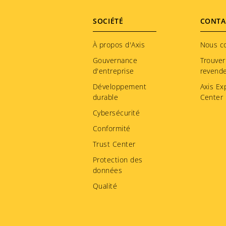
Footer
SOCIÉTÉ
CONTA
menu
À propos d'Axis
Nous c
Gouvernance
Trouver
d'entreprise
revend
Développement
Axis Ex
durable
Center
Cybersécurité
Conformité
Trust Center
Protection des
données
Qualité