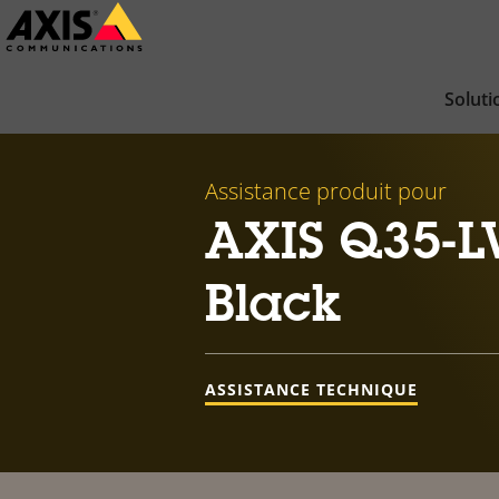
Passer
au
contenu
Soluti
principal
Assistance produit pour
AXIS Q35-LV
Black
ASSISTANCE TECHNIQUE