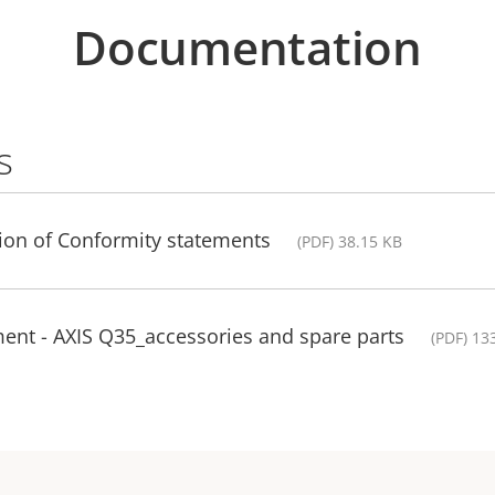
Documentation
s
tion of Conformity statements
(PDF) 38.15 KB
ent - AXIS Q35_accessories and spare parts
(PDF) 13