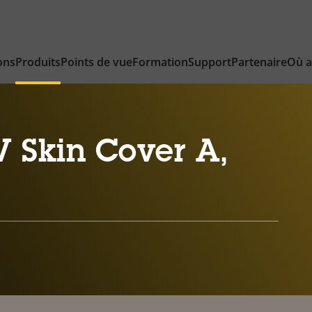
ons
Produits
Points de vue
Formation
Support
Partenaire
Où a
 Skin Cover A,