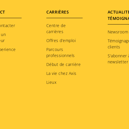
CT
CARRIÈRES
ACTUALIT
TÉMOIGN
ontacter
Centre de
carrières
Newsroom
 un
eur
Offres d’emploi
Témoignag
clients
perience
Parcours
professionnels
S'abonner à
newsletter
Début de carrière
La vie chez Axis
Lieux