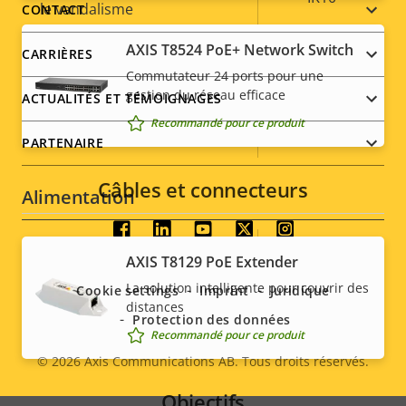
menu
le vandalisme
CONTACT
AXIS T8524 PoE+ Network Switch
Indice de protection IP
IP66
CARRIÈRES
Commutateur 24 ports pour une
Conçu pour être repeint
–
gestion du réseau efficace
ACTUALITÉS ET TÉMOIGNAGES
Recommandé pour ce produit
Développement durable
-
PARTENAIRE
Câbles et connecteurs
Alimentation
Social
Description
Puissance (max.)
Valeur de
-
AXIS T8129 PoE Extender
menu
de la
la
La solution intelligente pour couvrir des
Cookie settings
Imprint
Juridique
Puissance (moyenne)
-
propriété
propriété
distances
Protection des données
Tension d'entrée CC
-
Recommandé pour ce produit
© 2026
Axis Communications AB. Tous droits réservés.
Legal
Objectifs