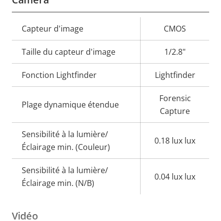
Description
Capteur d'image
Valeur de
CMOS
de la
la
Taille du capteur d'image
1/2.8"
propriété
propriété
Fonction Lightfinder
Lightfinder
Forensic
Plage dynamique étendue
Capture
Sensibilité à la lumière/
0.18 lux lux
Éclairage min. (Couleur)
Sensibilité à la lumière/
0.04 lux lux
Éclairage min. (N/B)
Vidéo