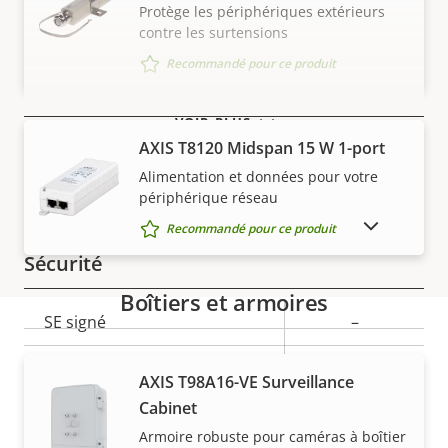
Protège les périphériques extérieurs
contre les surtensions
Description
Valeur de
Oui
Prise en charge audio
de la
la
Recommandé pour ce produit
Réseau
propriété
propriété
VOIR PLUS
AXIS T8120 Midspan 15 W 1-port
Description
Classe PoE
Valeur de
3
de la
la
Alimentation et données pour votre
Sans fil
–
périphérique réseau
propriété
propriété
AFFICHER LES PRODUITS ABANDONNÉS
Recommandé pour ce produit
Sécurité
Boîtiers et armoires
Description
SE signé
Valeur de
–
de la
la
Démarrage sécurisé
–
Garantie
propriété
propriété
AXIS T98A16-VE Surveillance
Cabinet
Secure keystore
-
Armoire robuste pour caméras à boîtier