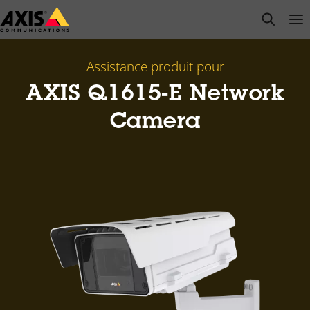
Passer
open s
Op
Clo
au
contenu
principal
Assistance produit pour
AXIS Q1615-E Network
Camera