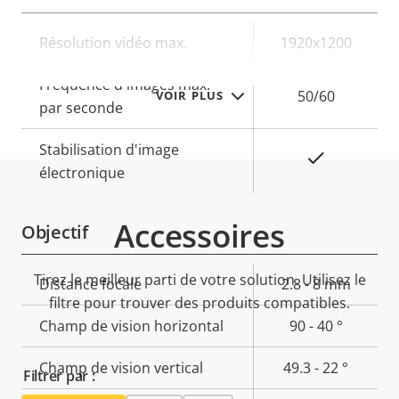
Description
Résolution vidéo max.
Valeur de
1920x1200
de la
la
Fréquence d'images max.
propriété
propriété
50/60
VOIR PLUS
par seconde
Stabilisation d'image
Oui
électronique
Accessoires
Objectif
Tirez le meilleur parti de votre solution. Utilisez le
Description
Distance focale
Valeur de
2.8 - 8 mm
filtre pour trouver des produits compatibles.
de la
la
Champ de vision horizontal
90 - 40 °
propriété
propriété
Champ de vision vertical
49.3 - 22 °
Filtrer par :