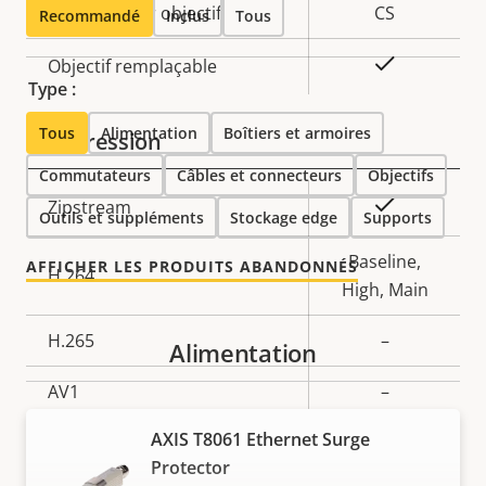
Fixation pour objectif
CS
Recommandé
Inclus
Tous
Oui
Objectif remplaçable
Type :
Tous
Alimentation
Boîtiers et armoires
Compression
Commutateurs
Câbles et connecteurs
Objectifs
Description
Valeur de
Oui
Zipstream
Outils et suppléments
Stockage edge
Supports
de la
la
propriété
propriété
Baseline,
AFFICHER LES PRODUITS ABANDONNÉS
H.264
High, Main
H.265
–
Alimentation
AV1
–
AXIS T8061 Ethernet Surge
Audio
Protector