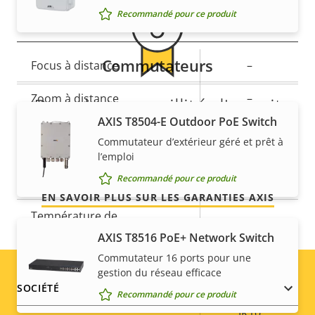
Recommandé pour ce produit
Général
Commutateurs
Description
Focus à distance
Valeur de
–
de la
la
Zoom à distance
–
Pour la tranquillité d'esprit
propriété
propriété
AXIS T8504-E Outdoor PoE Switch
Éclairage IR intégré
–
Notre garantie de 3 ans offre la propriété sans
Commutateur d’extérieur géré et prêt à
l’emploi
problème et permet de contrôler les coûts.
Stockage local (fente pour
Oui
Recommandé pour ce produit
carte mémoire)
EN SAVOIR PLUS SUR LES GARANTIES AXIS
Température de
-40 to 60 °C
fonctionnement
AXIS T8516 PoE+ Network Switch
Commutateur 16 ports pour une
Oui
Utilisable en extérieur
gestion du réseau efficace
Footer
SOCIÉTÉ
Recommandé pour ce produit
Indice de protection contre
IK10