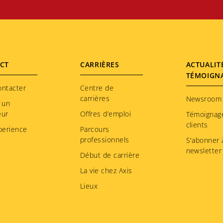
CT
CARRIÈRES
ACTUALIT
TÉMOIGN
ontacter
Centre de
carrières
Newsroom
 un
eur
Offres d’emploi
Témoignag
clients
perience
Parcours
professionnels
S'abonner à
newsletter
Début de carrière
La vie chez Axis
Lieux