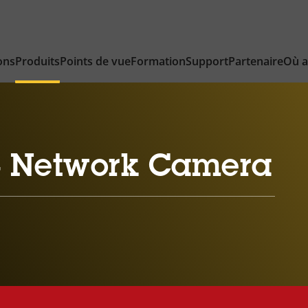
ons
Produits
Points de vue
Formation
Support
Partenaire
Où a
 Network Camera