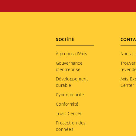
Footer
SOCIÉTÉ
CONTA
menu
À propos d'Axis
Nous c
Gouvernance
Trouver
d'entreprise
revend
Développement
Axis Ex
durable
Center
Cybersécurité
Conformité
Trust Center
Protection des
données