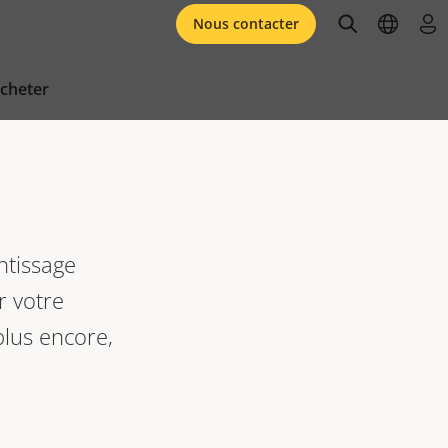
open searc
open l
se 
Nous contacter
cheter
ntissage
 votre
plus encore,