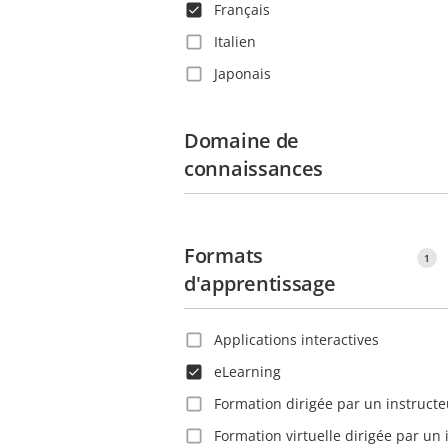
Français
Canada
Italien
Chili
Japonais
Chine
Néerlandais
Colombie
Domaine de
Polonais
Corée
connaissances
Portugais
Costa Rica
Roumain
Croatie
Russe
Danemark
Formats
1
Slovaque
Dominique
d'apprentissage
Suédois
Espagne
Tchèque
Estonie
Applications interactives
Thaïlandais
Ethiopie
eLearning
Turc
Finlande
Formation dirigée par un instructe
Vietnamien
France
Formation virtuelle dirigée par un 