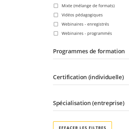
Ghana
Mixte (mélange de formats)
Grenade
Vidéos pédagogiques
Guadeloupe
Webinaires - enregistrés
Guatemala
Webinaires - programmés
Guyane
Guyane française
Programmes de formation
Géorgie
Haïti
Certification (individuelle)
Honduras
Hong-Kong
Hongrie
Spécialisation (entreprise)
Inde
Indonésie
Irlande