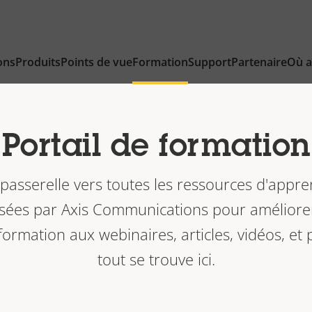
ons
Produits
Points de vue
Formation
Support
Partenaire
Où a
Portail de formation
a passerelle vers toutes les ressources d'appre
sées par Axis Communications pour améliorer
 formation aux webinaires, articles, vidéos, et 
tout se trouve ici.