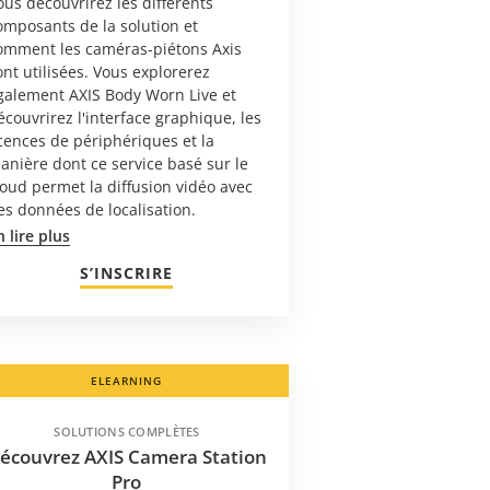
ous découvrirez les différents
omposants de la solution et
omment les caméras-piétons Axis
ont utilisées. Vous explorerez
galement AXIS Body Worn Live et
écouvrirez l'interface graphique, les
icences de périphériques et la
anière dont ce service basé sur le
loud permet la diffusion vidéo avec
es données de localisation.
n lire plus
S’INSCRIRE
ELEARNING
SOLUTIONS COMPLÈTES
écouvrez AXIS Camera Station
Pro