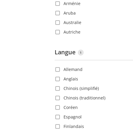
Arménie
Aruba
Australie
Autriche
Azerbaïdjan
Bahamas
Langue
1
Bahreïn
Allemand
Barbade
Anglais
Belgique
Chinois (simplifié)
Belize
Chinois (traditionnel)
Bolivie
Coréen
Bosnie-Herzégovine
Espagnol
Brésil
Finlandais
Bulgarie