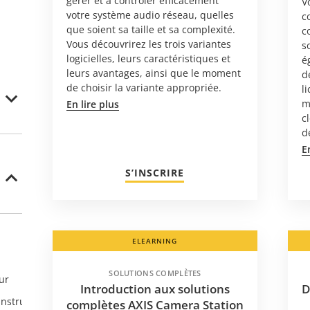
gérer et à contrôler efficacement
V
votre système audio réseau, quelles
c
que soient sa taille et sa complexité.
c
Vous découvrirez les trois variantes
s
logicielles, leurs caractéristiques et
é
leurs avantages, ainsi que le moment
d
de choisir la variante appropriée.
l
m
En lire plus
c
d
E
S’INSCRIRE
ELEARNING
SOLUTIONS COMPLÈTES
ur
Introduction aux solutions
D
instructeur
complètes AXIS Camera Station