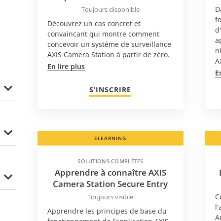
D
Toujours disponible
f
Découvrez un cas concret et
d
convaincant qui montre comment
a
concevoir un système de surveillance
n
AXIS Camera Station à partir de zéro.
A
En lire plus
E
S’INSCRIRE
ELEARNING
SOLUTIONS COMPLÈTES
Apprendre à connaître AXIS
Camera Station Secure Entry
C
Toujours visible
l
Apprendre les principes de base du
A