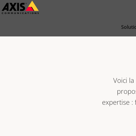
Passer
au
contenu
Soluti
principal
Voici l
propo
expertise :