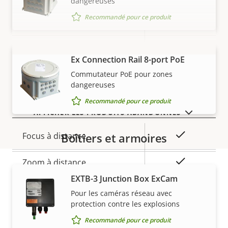
dangereuses
Recommandé pour ce produit
Description
Valeur de
Oui
SE signé
de la
la
propriété
Démarrage sécurisé
propriété
–
Ex Connection Rail 8-port PoE
VOIR PLUS
TPM
–
Commutateur PoE pour zones
dangereuses
Recommandé pour ce produit
Général
AFFICHER LES PRODUITS ABANDONNÉS
Description
Valeur de
Oui
Focus à distance
Boîtiers et armoires
de la
la
propriété
propriété
Oui
Zoom à distance
EXTB-3 Junction Box ExCam
Garantie
Stockage local (fente pour
Oui
Pour les caméras réseau avec
carte mémoire)
protection contre les explosions
Recommandé pour ce produit
Oui
Utilisable en extérieur