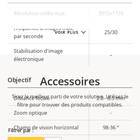
Description
Résolution vidéo max.
Valeur de
3072x1728
de la
la
Fréquence d'images max.
propriété
propriété
25/30
VOIR PLUS
par seconde
Stabilisation d'image
–
électronique
Accessoires
Objectif
Tirez le meilleur parti de votre solution. Utilisez le
Description
Distance focale
Valeur de
2.8 - 8.5 mm
filtre pour trouver des produits compatibles.
de la
la
Zoom optique
-
propriété
propriété
Champ de vision horizontal
98-36 °
Filtrer par :