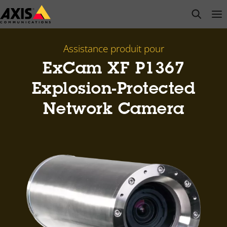
Passer
open s
Op
Clo
au
contenu
principal
Assistance produit pour
ExCam XF P1367
Explosion-Protected
Network Camera