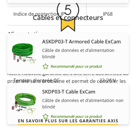
Indice de protection IP
IP68
Câbles et connecteurs
Alimentation
ASKDP03-T Armored Cable ExCam
5 ans de garantie pour plus
Câble de données et d’alimentation
Description
Puissance (max.)
Valeur de
40.0 W
de tranquillité d'esprit
blindé
de la
la
Puissance (moyenne)
-
Recommandé pour ce produit
propriété
propriété
Notre nouvelle garantie de 5 ans offre des années de
Tension d'entrée CC
22-26 V
propriété sans problème et permet de contrôler les
coûts. En outre, rien n'est caché dans les petits
SKDP03-T Cable ExCam
Tension d'entrée CA
-
caractères, vous obtenez exactement ce que nous
Câble de données et d’alimentation non
promettons.
blindé
Recommandé pour ce produit
EN SAVOIR PLUS SUR LES GARANTIES AXIS