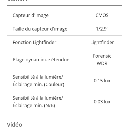
Description
Capteur d'image
Valeur de
CMOS
de la
la
Taille du capteur d'image
1/2.9"
propriété
propriété
Fonction Lightfinder
Lightfinder
Forensic
Plage dynamique étendue
WDR
Sensibilité à la lumière/
0.15 lux
Éclairage min. (Couleur)
Sensibilité à la lumière/
0.03 lux
Éclairage min. (N/B)
Vidéo