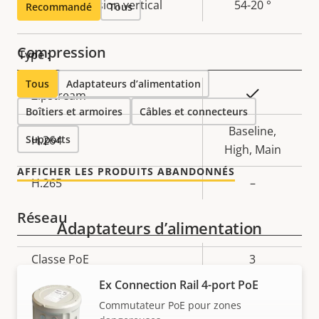
Champ de vision vertical
54-20 °
Recommandé
Tous
Compression
Type :
Tous
Adaptateurs d’alimentation
Description
Valeur de
Oui
Zipstream
Boîtiers et armoires
de la
Câbles et connecteurs
la
propriété
propriété
Baseline,
Supports
H.264
High, Main
AFFICHER LES PRODUITS ABANDONNÉS
H.265
–
Réseau
Adaptateurs d’alimentation
Description
Classe PoE
Valeur de
3
de la
la
Ex Connection Rail 4-port PoE
propriété
propriété
Sécurité
Commutateur PoE pour zones