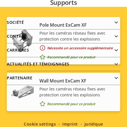
Supports
Footer
SOCIÉTÉ
Pole Mount ExCam XF
Pour les caméras réseau fixes avec
menu
CONTACT
protection contre les explosions
Nécessite un accessoire supplémentaire
CARRIÈRES
Recommandé pour ce produit
ACTUALITÉS ET TÉMOIGNAGES
PARTENAIRE
Wall Mount ExCam XF
Pour les caméras réseau fixes avec
protection contre les explosions
Recommandé pour ce produit
Social
menu
Cookie settings
Imprint
Juridique