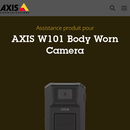
Passer
open s
Op
Clo
au
contenu
principal
Assistance produit pour
AXIS W101 Body Worn
Camera