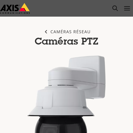
Passer
open s
Op
Clo
au
contenu
principal
CAMÉRAS RÉSEAU
Caméras PTZ