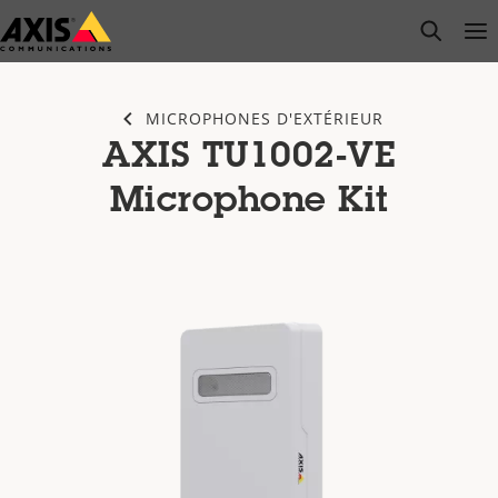
Passer
open s
Op
Clo
au
contenu
principal
MICROPHONES D'EXTÉRIEUR
AXIS TU1002-VE
Microphone Kit