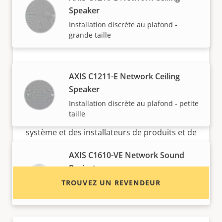
Speaker
Installation discrète au plafond -
grande taille
AXIS C1211-E Network Ceiling
Vous voulez acheter des produits
Speaker
Axis ?
Installation discrète au plafond - petite
taille
Trouvez des revendeurs, des intégrateurs
système et des installateurs de produits et de
systèmes Axis.
AXIS C1610-VE Network Sound
Projector
Haut-parleur élégant et robuste pour
TROUVEZ UN REVENDEUR
une voix claire