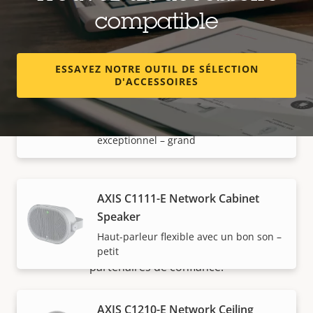
compatible
Haut-parleurs réseau
ESSAYEZ NOTRE OUTIL DE SÉLECTION
D'ACCESSOIRES
AXIS C1110-E Network Cabinet
Speaker
Haut-parleur flexible avec un son
exceptionnel – grand
Acheter
AXIS C1111-E Network Cabinet
Speaker
Les solutions Axis et les produits individuels sont
Haut-parleur flexible avec un bon son –
vendus et installés de manière experte par nos
petit
partenaires de confiance.
AXIS C1210-E Network Ceiling