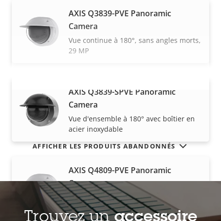
AXIS Q3839-PVE Panoramic
Camera
Vue continue à 180°, sans angles morts,
29 MP
AXIS Q3839-SPVE Panoramic
VOIR PLUS
Camera
Vue d'ensemble à 180° avec boîtier en
acier inoxydable
AFFICHER LES PRODUITS ABANDONNÉS
AXIS Q4809-PVE Panoramic
Camera
Vue continue à 180°, haute résolution,
26 MP
Trouvez un
accessoire