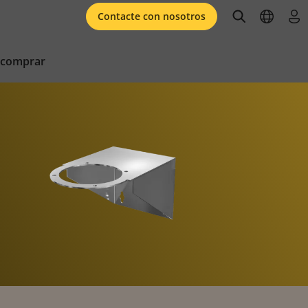
open searc
open l
ini
Contacte con nosotros
 comprar