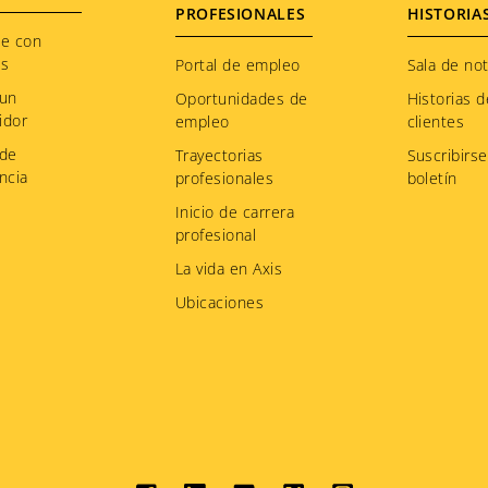
PROFESIONALES
HISTORIA
te con
os
Portal de empleo
Sala de not
 un
Oportunidades de
Historias d
idor
empleo
clientes
 de
Trayectorias
Suscribirse
ncia
profesionales
boletín
Inicio de carrera
profesional
La vida en Axis
Ubicaciones