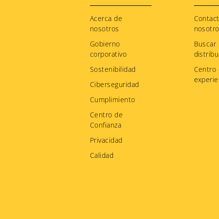
Footer
menu
Acerca de
Contac
nosotros
nosotr
Gobierno
Buscar
corporativo
distribu
Sostenibilidad
Centro
experie
Ciberseguridad
Cumplimiento
Centro de
Confianza
Privacidad
Calidad