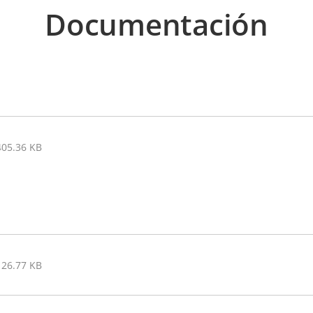
Documentación
405.36 KB
126.77 KB