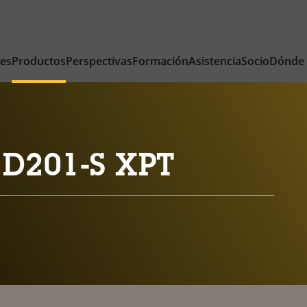
nes
Productos
Perspectivas
Formación
Asistencia
Socio
Dónde
 D201-S XPT