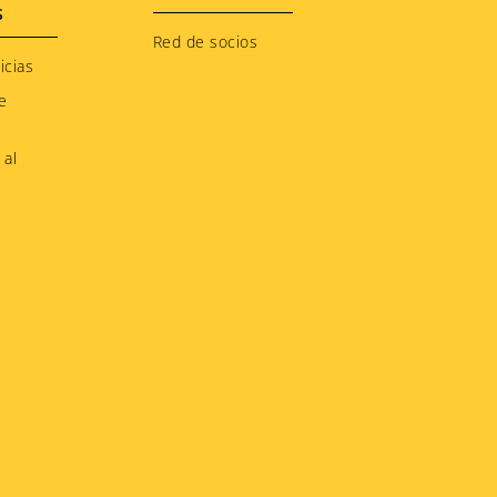
S
Red de socios
icias
e
 al