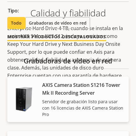
Calidad y fiabilidad
Tipo:
Todo
Grabadoras de vídeo en red
Enterprise Hard Drive 4 TB, cuando se instala en la
serie AXIS S11 o AXIS S12, incluye servicios como
MOSTRAR PRODUCTOS DESCATALOGADOS
Keep Your Hard Drive y Next Business Day Onsite
Support, por lo que puede confiar en Axis para
Grabadoras de vídeo en red
obtener calidad, fiabilidad y asistencia de primera
clase. Además, las unidades de disco duro
Enterprise cuentan con una garantía de hardware
más prolongada, ya sea una garantía de hardware
AXIS Camera Station S1216 Tower
limitada de 1 año o el resto de la garantía del
Mk II Recording Server
producto Axis en el que se instalaron las unidades
Servidor de grabación listo para usar
de disco duro (normalmente, 5 años a partir de la
con 16 licencias de AXIS Camera Station
Pro
fecha de compra).