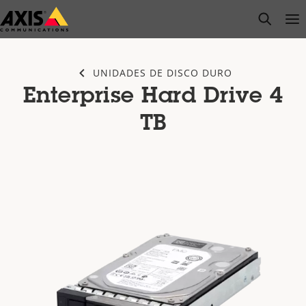
Saltar
open s
Op
Clo
al
contenido
principal
UNIDADES DE DISCO DURO
Enterprise Hard Drive 4
TB