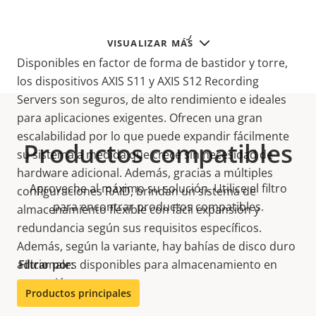
Solución flexible y escalable
VISUALIZAR MÁS
Disponibles en factor de forma de bastidor y torre,
los dispositivos AXIS S11 y AXIS S12 Recording
Servers son seguros, de alto rendimiento e ideales
para aplicaciones exigentes. Ofrecen una gran
escalabilidad por lo que puede expandir fácilmente
Productos compatibles
su sistema a medida que crece sin necesidad de
hardware adicional. Además, gracias a múltiples
Aproveche al máximo su solución. Utilice el filtro
configuraciones RAID, brindan un sistema de
para encontrar productos compatibles.
almacenamiento flexible con fácil expansión y
redundancia según sus requisitos específicos.
Además, según la variante, hay bahías de disco duro
adicionales disponibles para almacenamiento en
Filtrar por:
expansión.
Productos principales