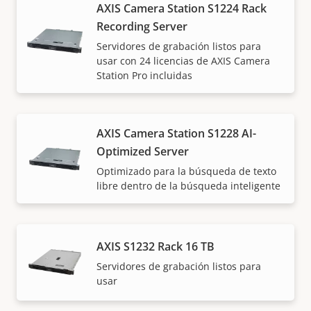
AXIS Camera Station S1224 Rack
Enterprise Hard Dr
Recording Server
Interfaz
SATA 6 Gb/s
Servidores de grabación listos para
Factor de forma / Velocidad de rotación
3,5" / 7200 RPM
usar con 24 licencias de AXIS Camera
Station Pro incluidas
Carga de trabajo nominal
550 TB/año
AXIS Camera Station S1228 AI-
Optimized Server
Optimizado para la búsqueda de texto
libre dentro de la búsqueda inteligente
AXIS S1232 Rack 16 TB
Servidores de grabación listos para
usar