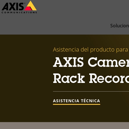
Saltar
al
contenido
Solucio
principal
Asistencia del producto para
AXIS Camer
Rack Record
ASISTENCIA TÉCNICA