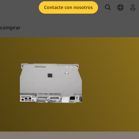
open searc
open l
ini
Contacte con nosotros
 comprar