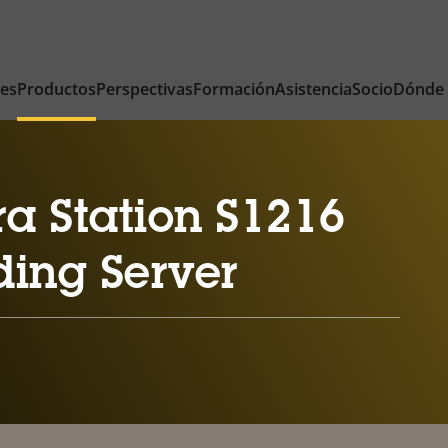
nes
Productos
Perspectivas
Formación
Asistencia
Socio
Dónde
a Station S1216
ing Server