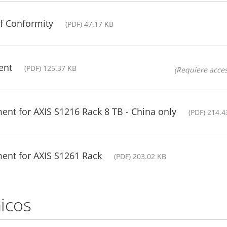
of Conformity
(PDF) 47.17 KB
ent
(PDF) 125.37 KB
(Requiere acces
ent for AXIS S1216 Rack 8 TB - China only
(PDF) 214.4
ent for AXIS S1261 Rack
(PDF) 203.02 KB
icos