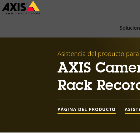
Saltar
al
contenido
Solucio
principal
Asistencia del producto para
AXIS Camer
Rack Record
PÁGINA DEL PRODUCTO
ASIST