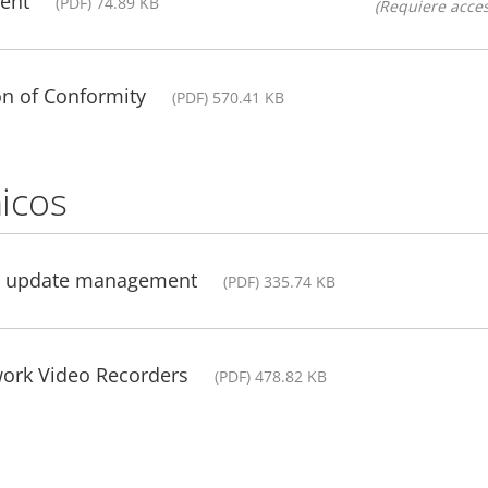
ent
(PDF) 74.89 KB
(Requiere acces
on of Conformity
(PDF) 570.41 KB
icos
ws update management
(PDF) 335.74 KB
work Video Recorders
(PDF) 478.82 KB