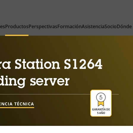
nes
Productos
Perspectivas
Formación
Asistencia
Socio
Dónde
a Station S1264
ing server
ENCIA TÉCNICA
GARANTÍA DE
5 AÑO