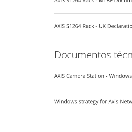
AXIS S1264 Rack - MTBF Docum
AXIS S1264 Rack - UK Declarati
Documentos técn
AXIS Camera Station - Windo
Windows strategy for Axis Net