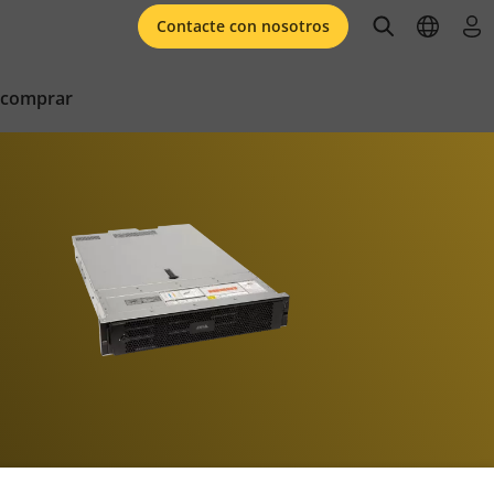
open searc
open l
ini
Contacte con nosotros
 comprar