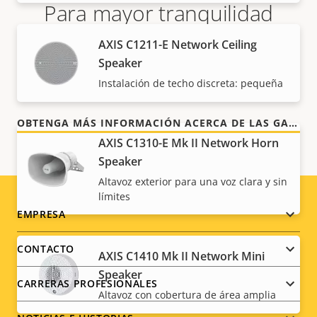
Para mayor tranquilidad
AXIS C1211-E Network Ceiling
Nuestra garantía de 3 años brinda a nuestros
Speaker
clientes un uso sin preocupaciones y un control de
Instalación de techo discreta: pequeña
los costes.
OBTENGA MÁS INFORMACIÓN ACERCA DE LAS GARANTÍAS DE AXIS
AXIS C1310-E Mk II Network Horn
Speaker
Altavoz exterior para una voz clara y sin
límites
Footer
EMPRESA
menu
CONTACTO
AXIS C1410 Mk II Network Mini
Speaker
CARRERAS PROFESIONALES
Altavoz con cobertura de área amplia