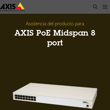
Saltar
open s
Op
Clo
al
contenido
principal
Asistencia del producto para
AXIS PoE Midspan 8
port