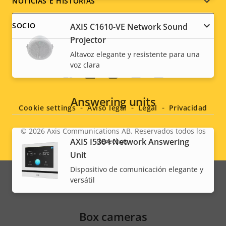
NOTICIAS E HISTORIAS
SOCIO
AXIS C1610-VE Network Sound
Projector
Altavoz elegante y resistente para una
voz clara
Social
menu
Answering units
Cookie settings
Aviso legal
Legal
Privacidad
© 2026
Axis Communications AB. Reservados todos los
AXIS I5304 Network Answering
derechos.
Legal
Unit
menu
Dispositivo de comunicación elegante y
versátil
Box cameras