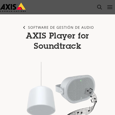
Saltar
open s
Op
Clo
al
contenido
principal
SOFTWARE DE GESTIÓN DE AUDIO
AXIS Player for
Soundtrack