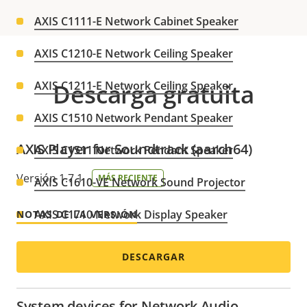
AXIS C1111-E Network Cabinet Speaker
AXIS C1210-E Network Ceiling Speaker
AXIS C1211-E Network Ceiling Speaker
Descarga gratuita
AXIS C1510 Network Pendant Speaker
AXIS Player for Soundtrack (aarch64)
AXIS C1511 Network Pendant Speaker
Versión 1.7.1
MÁS RECIENTE
AXIS C1610-VE Network Sound Projector
AXIS C1710 Network Display Speaker
NOTAS DE LA VERSIÓN
AXIS C1720 Network Display Speaker
DESCARGAR
System devices for Network Audio