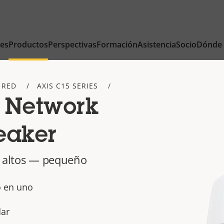
nes
Productos
Perspectivas
Formación
Asistencia
Socio
Dónde
 RED
AXIS C15 SERIES
 Network
eaker
s altos — pequeño
o en uno
dar