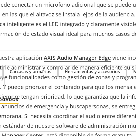
uede conectar un micrófono adicional que se puede u
 en las que el altavoz se instala lejos de la audiencia.
ica inteligente es el LED integrado y claramente visibl
ormación de estado visual ideal para muchos casos d
estra aplicación
AXIS Audio Manager Edge
viene in
irle administrar y controlar de manera eficiente su 
Carcasas y armarios
Herramientas y accesorios
M
luye funcionalidades como gestión de zonas y progr
. Y puede priorizar el contenido para que los mensaj
siempre tengan prioridad, lo que garantiza que la in
LOGADOS
o anuncios de emergencia y buscapersonas, se entre
mprana. Si necesita coordinar el audio entre diferent
n estándar de nuestro software de administración mult
o Manager Center
, está disponible de forma gratuita.