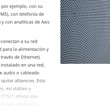
, por ejemplo, con su
MS), con telefonía de
) y con analíticas de Axis
 conectan a su red
d para la alimentación y
 través de Ethernet).
 instalado en una red,
e audio o cableado
o quitar altavoces. Esto
s, escalables y
IS C1511 ofrece una
ro que satisface sus