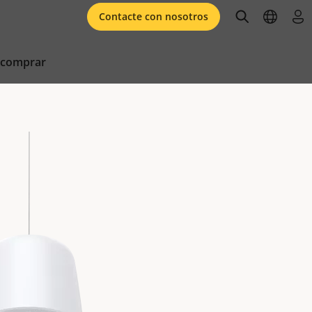
open searc
open l
ini
Contacte con nosotros
 comprar