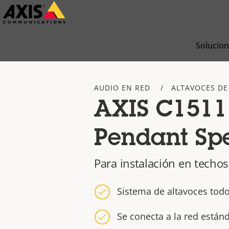
Saltar
al
contenido
Solucio
principal
AUDIO EN RED
ALTAVOCES DE
AXIS C1511
Pendant Sp
Para instalación en techo
Sistema de altavoces tod
Se conecta a la red están