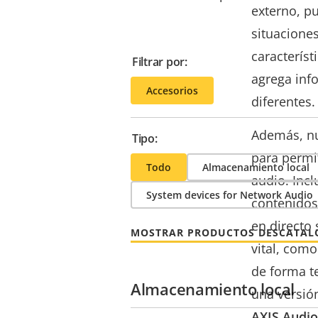
externo, p
situaciones
característ
Filtrar por:
agrega inf
Accesorios
diferentes.
Además, nu
Tipo:
para permit
Todo
Almacenamiento local
audio. Inc
System devices for Network Audio
contenidos
en directo 
MOSTRAR PRODUCTOS DESCATA
vital, com
de forma te
Almacenamiento local
una versió
AXIS Audi