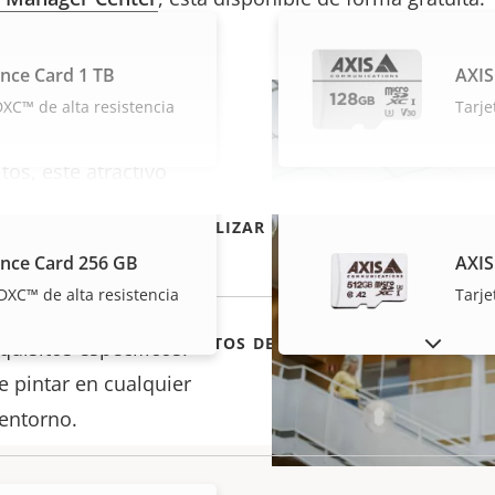
ance Card 1 TB
AXIS
 altos
XC™ de alta resistencia
Tarje
tos, este atractivo
producción de anuncios
VISUALIZAR MÁS
s instalaciones. Se
ance Card 256 GB
AXIS
ho alto, con
DXC™ de alta resistencia
Tarje
mplemente ajuste la
MOSTRAR PRODUCTOS DESCATALOGADOS
quisitos específicos.
 pintar en cualquier
 entorno.