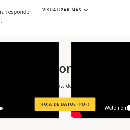
inda la flexibilidad y
VISUALIZAR MÁS
ara responder
.
specificaciones técnic
 especificaciones técnicas, descargue la hoja de dato
HOJA DE DATOS (PDF)