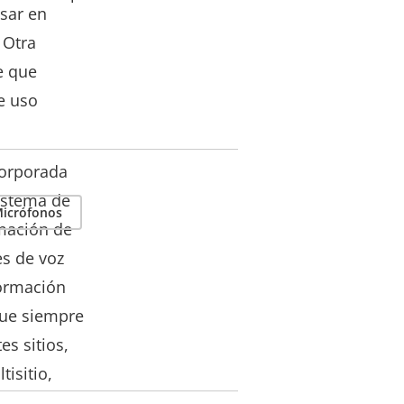
sar en
 Otra
e que
e uso
corporada
sistema de
icrófonos
amación de
es de voz
formación
gue siempre
es sitios,
isitio,