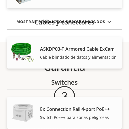
Cables y conectores
MOSTRAR PRODUCTOS DESCATALOGADOS
ASKDP03-T Armored Cable ExCam
Cable blindado de datos y alimentación
Garantía
Switches
Ex Connection Rail 4-port PoE++
Switch PoE++ para zonas peligrosas