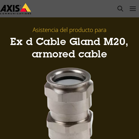
Saltar
open s
Op
Clo
al
contenido
principal
Asistencia del producto para
Ex d Cable Gland M20,
armored cable