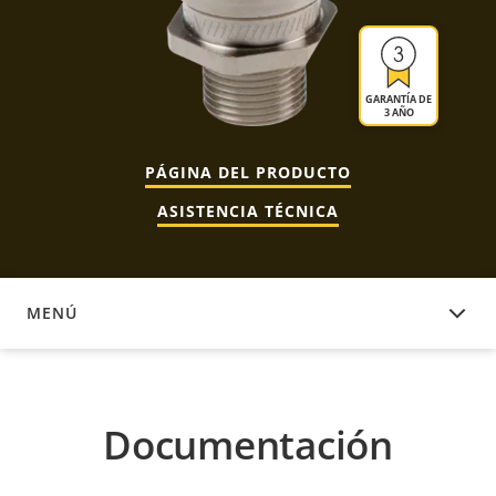
GARANTÍA DE
3 AÑO
PÁGINA DEL PRODUCTO
ASISTENCIA TÉCNICA
MENÚ
DOCUMENTACIÓN
Documentación