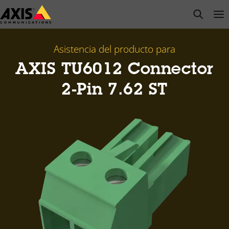
Saltar
open s
Op
Clo
al
contenido
principal
Asistencia del producto para
AXIS TU6012 Connector
2-Pin 7.62 ST