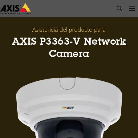
Saltar
open s
Op
Clo
al
contenido
principal
Asistencia del producto para
AXIS P3363-V Network
Camera