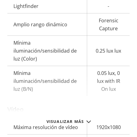
Lightfinder
-
Forensic
Amplio rango dinámico
Capture
Mínima
iluminación/sensibilidad de
0.25 lux lux
luz (Color)
Mínima
0.05 lux, 0
iluminación/sensibilidad de
lux with IR
luz (B/N)
On lux
Vídeo
VISUALIZAR MÁS
Descripción
Máxima resolución de vídeo
Valor de
1920x1080
de
la