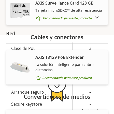
AXIS Surveillance Card 128 GB
Descripción
Compatibilidad de audio
Valor de
–
Tarjeta microSDXC™ de alta resistencia
de
la
Micrófono integrado
–
MOSTRAR PRODUCTOS DESCATALOGADOS
propiedad
propiedad
Recomendado para este producto
Red
Cables y conectores
Descripción
Clase de PoE
Valor de
3
Garantía
de
la
AXIS T8129 PoE Extender
propiedad
propiedad
Seguridad
La solución inteligente para cubrir
distancias
Recomendado para este producto
Descripción
Sistema operativo firmado
Valor de
–
de
la
Arranque seguro
–
propiedad
propiedad
Convertidores de medios
Secure keystore
-
Para mayor tranquilidad