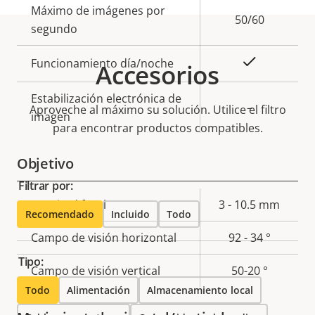
Máximo de imágenes por
propiedad
propiedad
50/60
segundo
Sí
Funcionamiento día/noche
Accesorios
Estabilización electrónica de
–
Aproveche al máximo su solución. Utilice el filtro
imagen
para encontrar productos compatibles.
Objetivo
Filtrar por:
Descripción
Longitud focal
Valor de
3 - 10.5 mm
Recomendado
Incluido
Todo
de
la
Campo de visión horizontal
92 - 34 °
propiedad
propiedad
Tipo:
Campo de visión vertical
50-20 °
Todo
Alimentación
Almacenamiento local