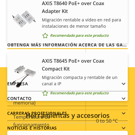
Axis Edge Vault
–
AXIS T8640 PoE+ over Coax
Adapter Kit
Nuestra garantía de 3 años brinda a nuestros
Migración rentable a vídeo en red para
clientes un uso sin preocupaciones y un control de
General
instalaciones de menor tamaño
los costes.
Recomendado para este producto
Descripción
Valor de
Sí
Enfoque remoto
OBTENGA MÁS INFORMACIÓN ACERCA DE LAS GARANTÍAS DE AXIS
de
la
propiedad
propiedad
Sí
Zoom remoto
AXIS T8645 PoE+ over Coax
Compact Kit
Sí
Infrarrojos integrados
Migración compacta y rentable de un
Footer
canal a IP
EMPRESA
Almacenamiento local
Recomendado para este producto
Sí
(ranura para tarjeta de
menu
CONTACTO
memoria)
CARRERAS PROFESIONALES
Herramientas y accesorios
Temperatura de
0 to 50 °C
funcionamiento
NOTICIAS E HISTORIAS