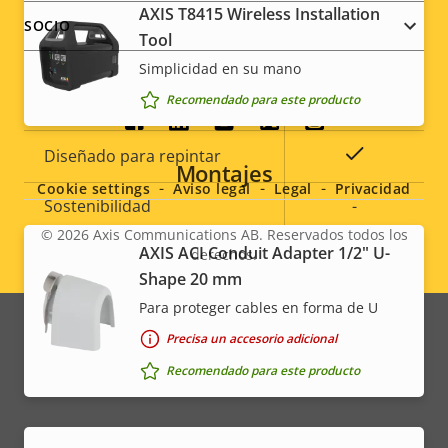
Preparada para exterior
–
AXIS T8415 Wireless Installation
SOCIO
Tool
Clasificación de vandalismo
IK08
Simplicidad en su mano
Recomendado para este producto
Clasificación IP
IP52
Social
Sí
Diseñado para repintar
Montajes
menu
Cookie settings
Aviso legal
Legal
Privacidad
Sostenibilidad
-
© 2026
Axis Communications AB. Reservados todos los
AXIS ACI Conduit Adapter 1/2" U-
derechos.
Legal
Shape 20 mm
menu
Para proteger cables en forma de U
Precisa un accesorio adicional
Recomendado para este producto