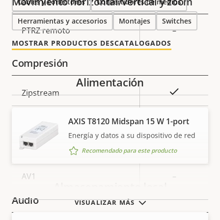
Movimiento horizontal/vertical y zoom
Cables y conectores
Convertidores de medios
Herramientas y accesorios
Montajes
Switches
Descripción
PTRZ remoto
Valor de
–
de
la
MOSTRAR PRODUCTOS DESCATALOGADOS
propiedad
propiedad
Compresión
Alimentación
Descripción
Valor de
Sí
Zipstream
de
la
propiedad
propiedad
Baseline,
AXIS T8120 Midspan 15 W 1-port
H.264
High, Main
Energía y datos a su dispositivo de red
Recomendado para este producto
H.265
–
AV1
–
Almacenamiento local
Audio
VISUALIZAR MÁS