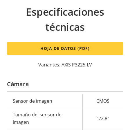
Especificaciones
técnicas
HOJA DE DATOS (PDF)
Variantes: AXIS P3225-LV
Cámara
Descripción
Sensor de imagen
Valor de
CMOS
de
la
Tamaño del sensor de
propiedad
propiedad
1/2.8"
imagen