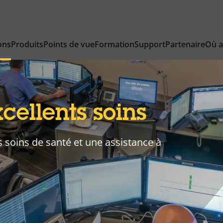
ons
Produits
Points de vue
Formation
Support
Partenaire
Où a
cellents soins
 soins de santé et une assistance à