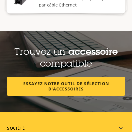
par câble Ethernet
Trouvez un
accessoire
compatible
ESSAYEZ NOTRE OUTIL DE SÉLECTION
D'ACCESSOIRES
Footer
SOCIÉTÉ