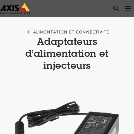
Passer
open s
Op
Clo
au
contenu
principal
ALIMENTATION ET CONNECTIVITÉ
Adaptateurs
d’alimentation et
injecteurs