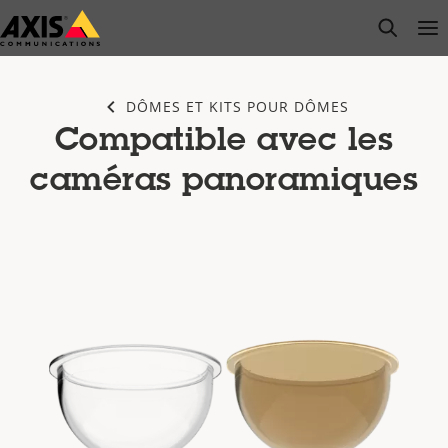
Passer
open s
Op
Clo
au
contenu
principal
DÔMES ET KITS POUR DÔMES
Compatible avec les
caméras panoramiques