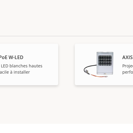
 PoE W-LED
AXIS
c LED blanches hautes
Proje
cile à installer
perfo