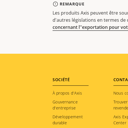
REMARQUE
Les produits Axis peuvent être sou
d'autres législations en termes de
concernant l''exportation pour votr
Footer
SOCIÉTÉ
CONTA
menu
À propos d'Axis
Nous c
Gouvernance
Trouver
d'entreprise
revend
Développement
Axis Ex
durable
Center