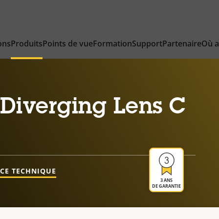
ons
Produits
Points de vue
Formation
Support
Partenaire
Où a
Diverging Lens C
NCE TECHNIQUE
3 ANS
DE GARANTIE