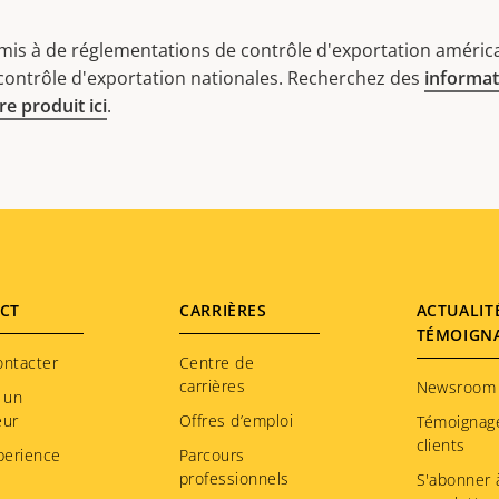
mis à de réglementations de contrôle d'exportation américa
 contrôle d'exportation nationales. Recherchez des
informat
e produit ici
.
CT
CARRIÈRES
ACTUALIT
TÉMOIGN
ontacter
Centre de
carrières
Newsroom
 un
eur
Offres d’emploi
Témoignag
clients
perience
Parcours
professionnels
S'abonner à