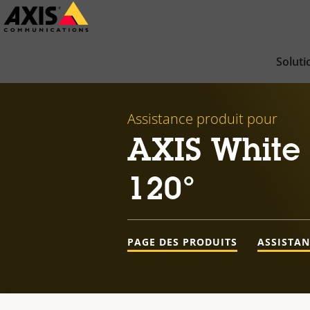
Passer
au
contenu
Soluti
principal
Assistance produit pour
AXIS White 
120°
PAGE DES PRODUITS
ASSISTA