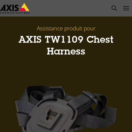
Passer
open s
Op
Clo
au
contenu
principal
Assistance produit pour
AXIS TW1109 Chest
Harness