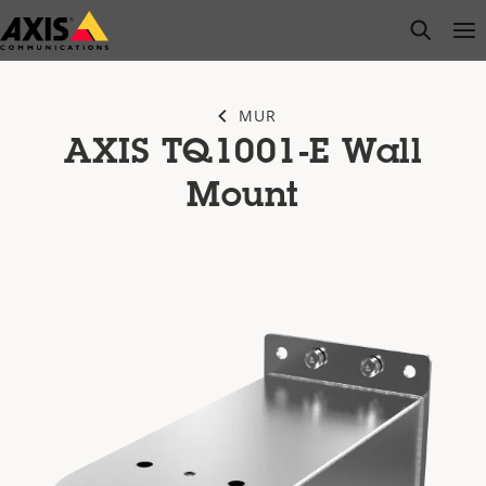
Passer
open s
Op
Clo
au
contenu
principal
MUR
AXIS TQ1001-E Wall
Mount