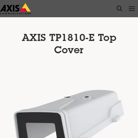
Passer
open s
Op
Clo
au
contenu
principal
AXIS TP1810-E Top
Cover