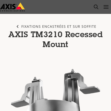
Passer
open s
Op
Clo
au
contenu
principal
FIXATIONS ENCASTRÉES ET SUR SOFFITE
AXIS TM3210 Recessed
Mount