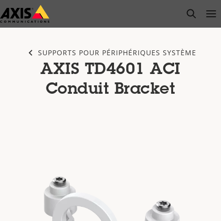
Passer
open s
Op
Clo
au
contenu
principal
SUPPORTS POUR PÉRIPHÉRIQUES SYSTÈME
AXIS TD4601 ACI
Conduit Bracket