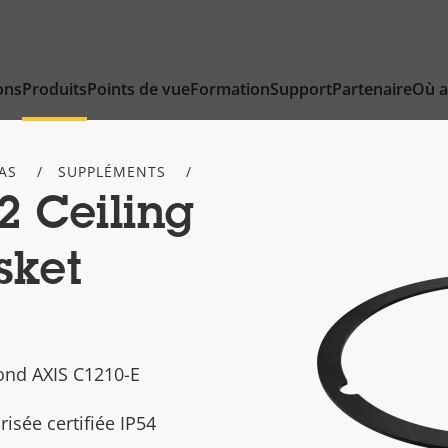
ons
Produits
Points de vue
Formation
Support
Partenaire
Où a
AS
SUPPLÉMENTS
2 Ceiling
sket
ond AXIS C1210-E
risée certifiée IP54