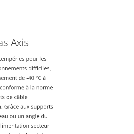
as Axis
intempéries pour les
onnements difficiles,
nement de -40 °C à
st conforme à la norme
ts de câble
on. Grâce aux supports
oteau ou un angle du
alimentation secteur