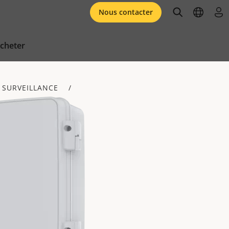
open searc
open l
se 
Nous contacter
cheter
 SURVEILLANCE