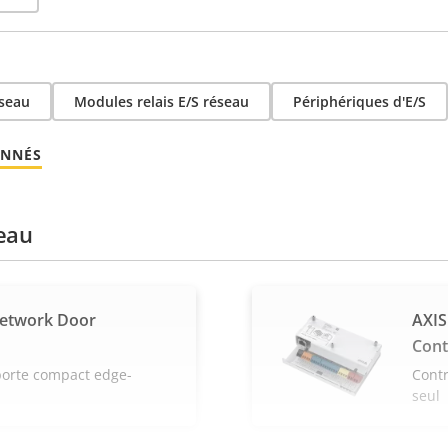
éseau
Modules relais E/S réseau
Périphériques d'E/S
ONNÉS
eau
Network Door
AXIS
Cont
porte compact edge-
Contr
seul