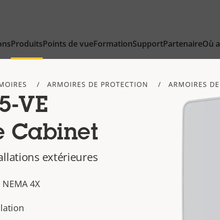
ons
Produits
Points de vue
Formation
Support
Partenaire
Où a
RMOIRES
ARMOIRES DE PROTECTION
ARMOIRES DE
5-VE
e Cabinet
llations extérieures
et NEMA 4X
llation