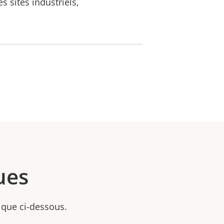
s sites industriels,
ues
nique ci-dessous.