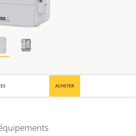
CES
ACHETER
s équipements