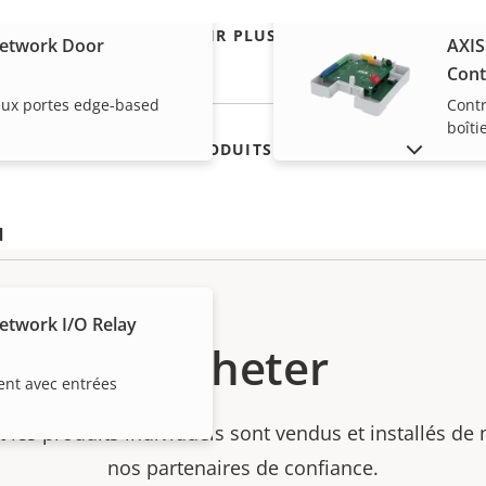
VOIR PLUS
Network Door
AXIS
Cont
eux portes edge-based
Contr
boîti
AFFICHER LES PRODUITS ABANDONNÉS
u
etwork I/O Relay
Acheter
ent avec entrées
et les produits individuels sont vendus et installés de
nos partenaires de confiance.