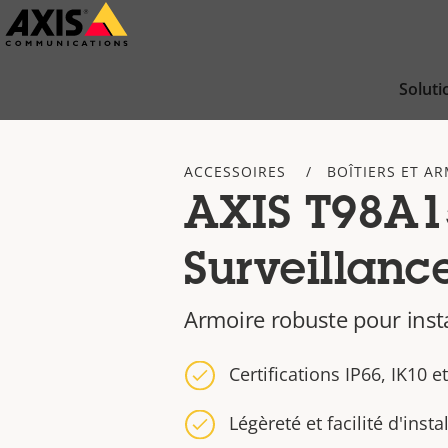
Passer
au
contenu
Soluti
principal
ACCESSOIRES
BOÎTIERS ET A
AXIS T98A1
Surveillanc
Armoire robuste pour insta
Certifications IP66, IK10 
Légèreté et facilité d'insta