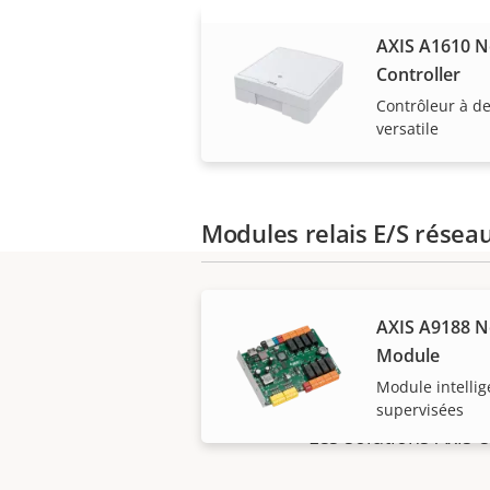
AXIS A1610 
Controller
Contrôleur à d
versatile
Modules relais E/S résea
AXIS A9188 N
Module
Module intellig
supervisées
Les solutions Axis 