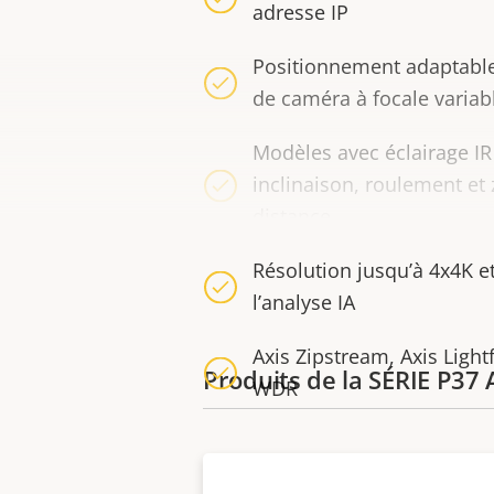
adresse IP
Positionnement adaptable
de caméra à focale variab
Modèles avec éclairage I
inclinaison, roulement et
distance
Résolution jusqu’à 4x4K e
l’analyse IA
Axis Zipstream, Axis Light
Produits de la SÉRIE P37 
WDR