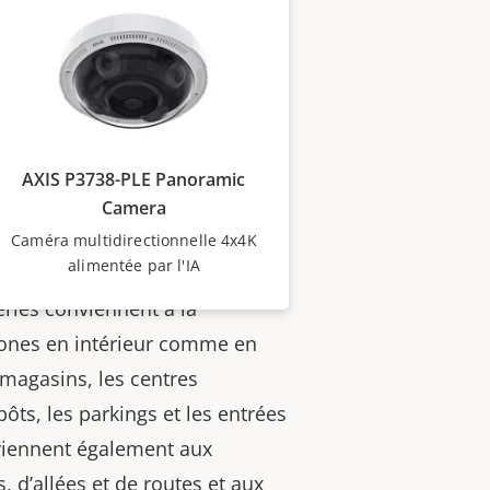
 de configurer votre caméra à
une installation rapide et
AXIS P3738-PLE Panoramic
duire les interruptions et les
Camera
 le besoin d’envoyer un
Caméra multidirectionnelle 4x4K
alimentée par l'IA
ries conviennent à la
zones en intérieur comme en
s magasins, les centres
ôts, les parkings et les entrées
viennent également aux
, d’allées et de routes et aux