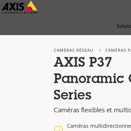
Passer
au
contenu
Soluti
principal
CAMÉRAS RÉSEAU
CAMÉRAS 
AXIS P37
Panoramic
Series
Caméras flexibles et multi
Caméras multidirectionnel