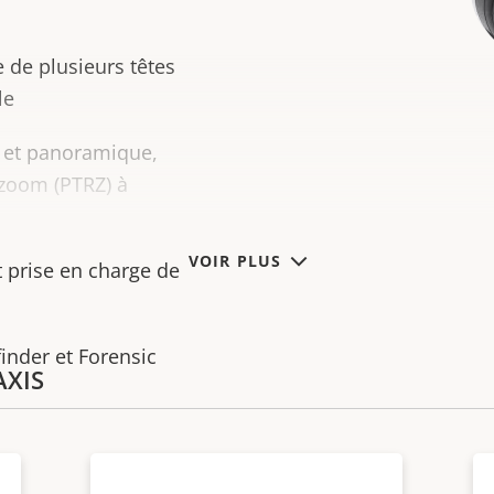
 de plusieurs têtes
le
R et panoramique,
 zoom (PTRZ) à
VOIR PLUS
t prise en charge de
finder et Forensic
AXIS