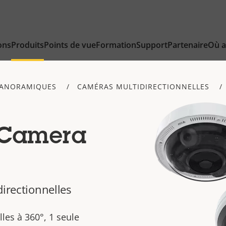
ons
Produits
Points de vue
Formation
Support
Partenaire
Où a
PANORAMIQUES
CAMÉRAS MULTIDIRECTIONNELLES
 Camera
directionnelles
les à 360°, 1 seule