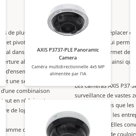
ées de plusieurs
possible de déplacer et
er et pivoter pour
distance, ce qui permet 
AXIS P3737-PLE Panoramic
imal dans diverses
facile. Cela permet de ré
Camera
uverture allant jusqu’à
temps d’arrêt, ainsi que
Caméra multidirectionnelle 4x5 MP
e d’ensemble et de vue
technicien.
alimentée par l'IA
 et une seule licence
Les caméras AXIS P37 Se
si d’une combinaison
surveillance de vastes 
 tout en réduisant
extérieur, telles que le
re de logiciel,
commerciaux, les entrep
d’immeubles. Elles con
la gamme disposent de
intersections de couloirs