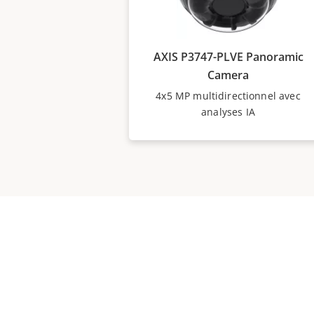
la fonctionnalité
PTRZ (panora
roulement et zoom)
, ce qui sig
nécessaire d’ajuster physiqueme
AXIS P3747-PLVE Panoramic
Camera
4x5 MP multidirectionnel avec
analyses IA