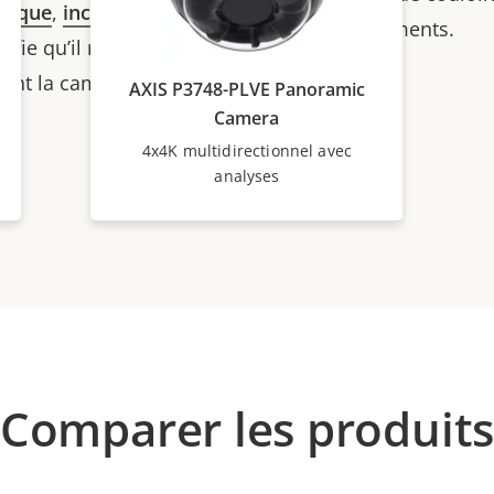
mique
,
inclinaison
,
coins de bâtiments.
nifie qu’il n’est pas
nt la caméra. Il est
AXIS P3748-PLVE Panoramic
Camera
4x4K multidirectionnel avec
analyses
Comparer les produit