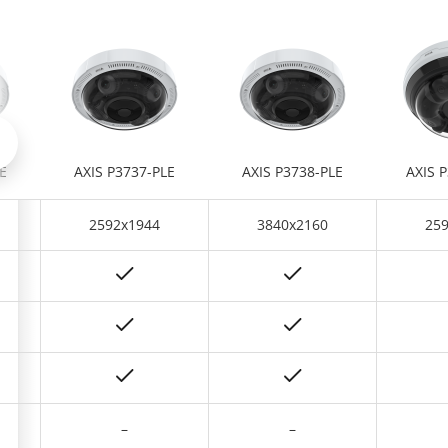
Défiler à gauche
E
AXIS P3737-PLE
AXIS P3738-PLE
AXIS 
2592x1944
3840x2160
25
–
–