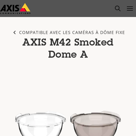
Passer
open s
Op
Clo
au
contenu
principal
COMPATIBLE AVEC LES CAMÉRAS À DÔME FIXE
AXIS M42 Smoked
Dome A