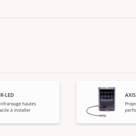
IR-LED
AXIS
 infrarouge hautes
Proje
cile à installer
perfo