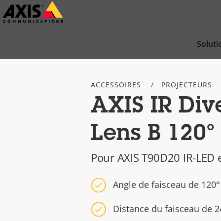
Passer
au
contenu
Soluti
principal
ACCESSOIRES
PROJECTEURS
AXIS IR Div
Lens B 120°
Pour AXIS T90D20 IR-LED e
Angle de faisceau de 120°
Distance du faisceau de 2