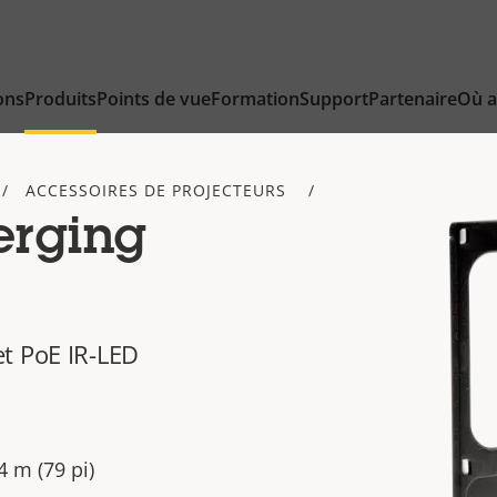
ons
Produits
Points de vue
Formation
Support
Partenaire
Où a
ACCESSOIRES DE PROJECTEURS
erging
t PoE IR-LED
4 m (79 pi)