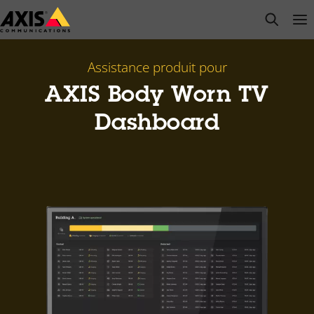
Passer
open s
Op
Clo
au
contenu
principal
Assistance produit pour
AXIS Body Worn TV
Dashboard