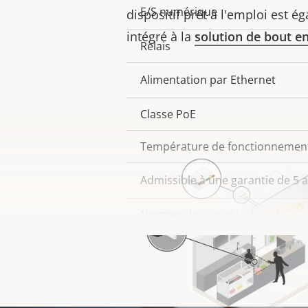
E/S numérique
dispositif prêt à l'emploi est 
intégré à la
solution de bout en
Relais
Alimentation par Ethernet
Classe PoE
Température de fonctionnemen
Admissible à une garantie de 5 
Normes de contrôle d'accès