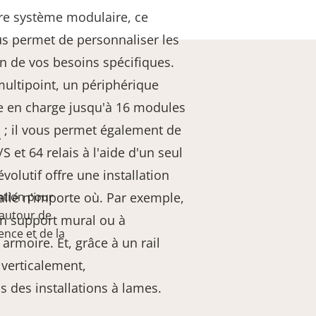
re système modulaire, ce
us permet de personnaliser les
on de vos besoins spécifiques.
multipoint, un périphérique
e en charge jusqu'à 16 modules
0
; il vous permet également de
S et 64 relais à l'aide d'un seul
volutif offre une installation
stallé n'importe où. Par exemple,
ation pour
 autour de
'un support mural ou à
ence et de la
e armoire. Et, grâce à un rail
é verticalement,
 des installations à lames.