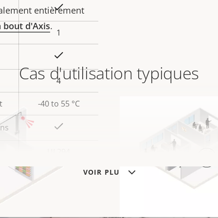
Oui
également
entièrement
 bout d'Axis
.
1
Oui
Cas d'utilisation typiques
4
t
-40 to 55 °C
Oui
ans
UL294
VOIR PLUS