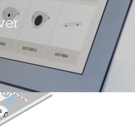
ver
te