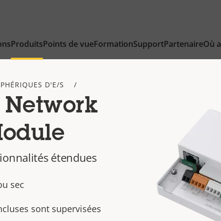
ons
Produits
Points de vue
Formation
Support
Partenaire
Où a
IPHÉRIQUES D'E/S
 Network
Module
ionnalités étendues
ou sec
incluses sont supervisées