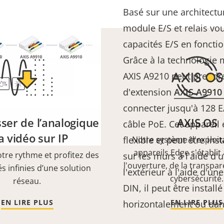
Basé sur une architectu
module E/S et relais vo
capacités E/S en foncti
Grâce à la technologie 
AXIS A9210 peut prendr
d'extension
AXIS A991
connecter jusqu'à 128 E/
ser de l’analogique
AXIS OS
câble PoE. Cet appareil é
la vidéo sur IP
flexible et peut être in
Notre système d'exploit
appareils Edge s'établit
otre rythme et profitez des
sur les murs à l'aide d
l'ouverture, de la transpar
és infinies d’une solution
l'extérieur à l'aide d'un
cybersécurité.
réseau.
DIN, il peut être install
EN LIRE PLUS
EN LIRE PLUS
horizontalement ou dans