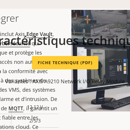
égrer
inclut Axis
Edge Vault
,
ractéristiques techniq
ybersécurité
qui
ique et protège les
accès non autorisé.
FICHE TECHNIQUE (PDF)
 la conformité avec
er à des systèmes de
Variantes : AXIS A9210 Network I/O Relay Module
e des VMS, des systèmes
alarme et d'intrusion. De
12-12 V
e de
MQTT
, il garantit un
fiable entre les
2/5/3
cations cloud. Ce