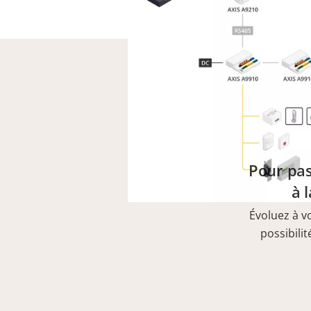
Pour pas
à 
Évoluez à v
possibilit