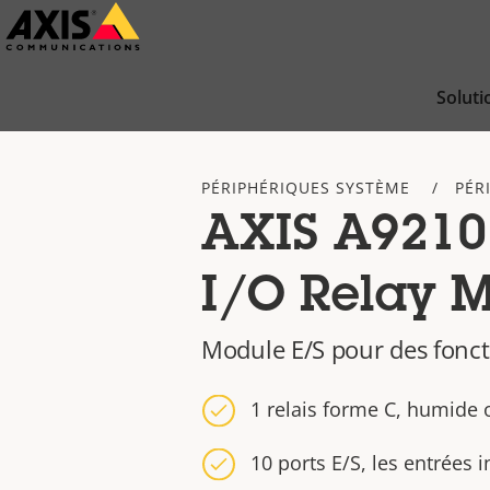
Passer
au
contenu
Soluti
principal
PÉRIPHÉRIQUES SYSTÈME
PÉR
AXIS A9210
I/O Relay 
Module E/S pour des fonct
1 relais forme C, humide 
10 ports E/S, les entrées 