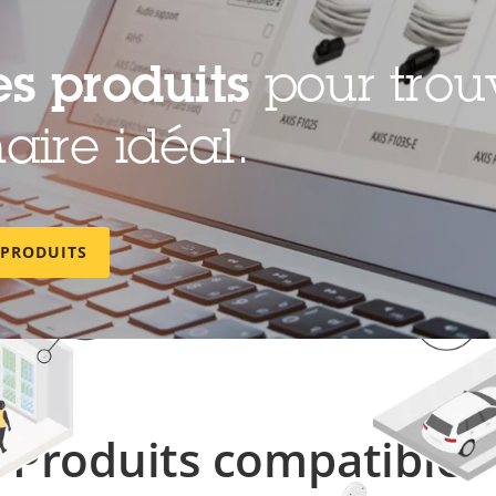
es produits
pour trou
Surveillance de por
aire idéal.
 PRODUITS
Produits compatibles