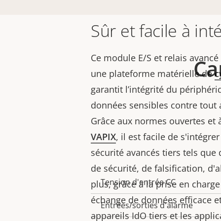
Sûr et facile à int
Ce module E/S et relais avancé 
Ca
une plateforme matérielle de
c
garantit l’intégrité du périphér
données sensibles contre tout 
Grâce aux normes ouvertes et à
VAPIX
, il est facile de s'intégr
sécurité avancés tiers tels qu
de sécurité, de falsification, d'
Tension d'entrée CC
Description
Valeur
plus, grâce à la prise en charg
de la
de la
échange de données efficace et 
Entrées/sorties d'alarme
propriété
propriété
appareils IdO tiers et les appli