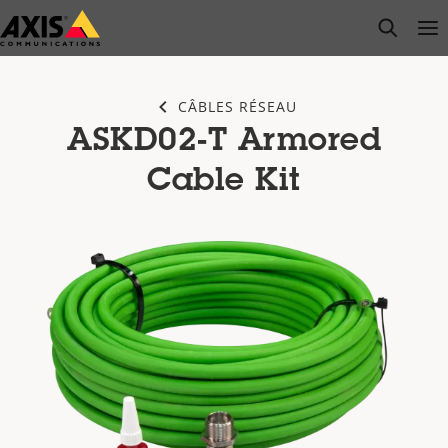
Passer
open s
Op
Clo
au
contenu
principal
CÂBLES RÉSEAU
ASKD02-T Armored
Cable Kit