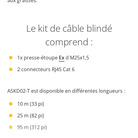
aux graisses.
Le kit de câble blindé
comprend :
1x presse-étoupe
Ex
d M25x1,5
2 connecteurs RJ45 Cat 6
ASKD02
-T est disponible en différentes longueurs :
10 m (33 pi)
25 m (82 pi)
95 m (312 pi)