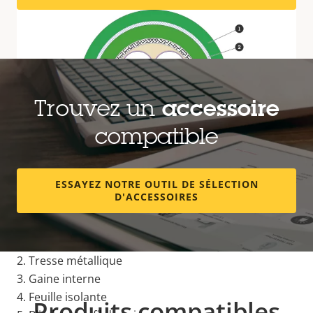
Trouvez un
accessoire
compatible
ESSAYEZ NOTRE OUTIL DE SÉLECTION
D'ACCESSOIRES
Image
1. Gaine
2. Tresse métallique
3. Gaine interne
4. Feuille isolante
Produits compatibles