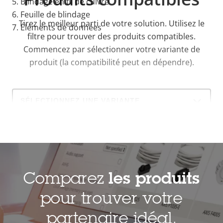
5
. Blindage en fil de cuivre
6
. Feuille de blindage
Tirez le meilleur parti de votre solution. Utilisez le
7
. Éléments de données
filtre pour trouver des produits compatibles.
Commencez par sélectionner votre variante de
produit (la compatibilité peut en dépendre).
Select
a
product
variant:
Comparez
les produits
pour trouver votre
partenaire idéal.