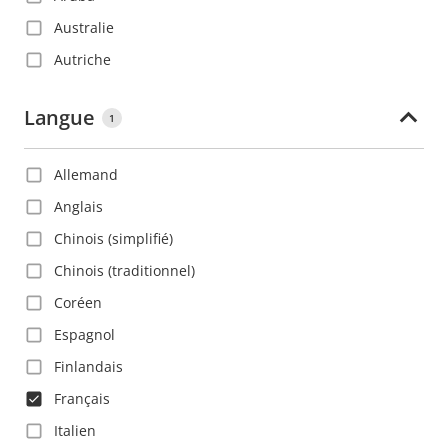
Australie
Autriche
Azerbaïdjan
Langue
1
Bahamas
Bahreïn
Allemand
Barbade
Anglais
Belgique
Chinois (simplifié)
Belize
Chinois (traditionnel)
Bolivie
Coréen
Bosnie-Herzégovine
Espagnol
Brésil
Finlandais
Bulgarie
Français
Canada
Italien
Chili