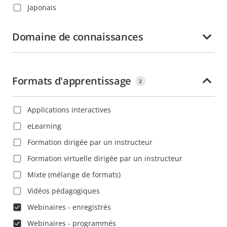
Japonais
Chine
Néerlandais
Colombie
Domaine de connaissances
Polonais
Corée
Portugais
Costa Rica
Roumain
Formats d'apprentissage
Croatie
2
Russe
Danemark
Slovaque
Applications interactives
Dominique
Suédois
eLearning
Espagne
Tchèque
Formation dirigée par un instructeur
Estonie
Thaïlandais
Formation virtuelle dirigée par un instructeur
Ethiopie
Turc
Mixte (mélange de formats)
Finlande
Vietnamien
Vidéos pédagogiques
France
Webinaires - enregistrés
Ghana
Webinaires - programmés
Grenade