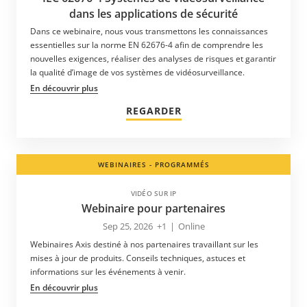
dans les applications de sécurité
Japon
Dans ce webinaire, nous vous transmettons les connaissances
Kazakhstan
essentielles sur la norme EN 62676-4 afin de comprendre les
nouvelles exigences, réaliser des analyses de risques et garantir
Kenya
la qualité d’image de vos systèmes de vidéosurveillance.
Kirghizistan
En découvrir plus
Koweït
REGARDER
Lettonie
Liechtenstein
WEBINAIRES - PROGRAMMÉS
Lituanie
Luxembourg
VIDÉO SUR IP
Webinaire pour partenaires
Macédoine
Sep 25, 2026
+1
|
Online
Malaisie
Webinaires Axis destiné à nos partenaires travaillant sur les
mises à jour de produits. Conseils techniques, astuces et
Martinique
informations sur les événements à venir.
Maurice
En découvrir plus
Mexique