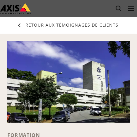
Passer
open s
Op
Clo
au
contenu
RETOUR AUX TÉMOIGNAGES DE CLIENTS
principal
FORMATION