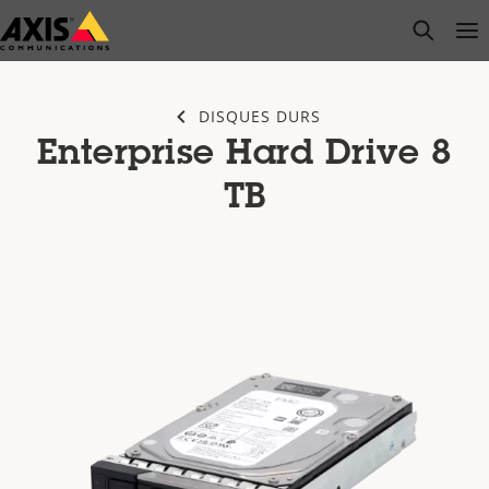
Passer
open s
Op
Clo
au
contenu
principal
DISQUES DURS
Enterprise Hard Drive 8
TB