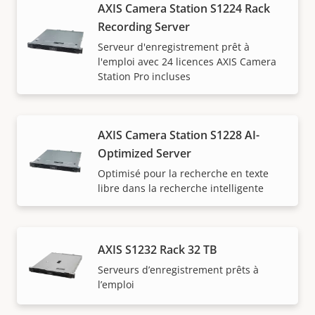
AXIS Camera Station S1224 Rack
Disque dur Enterprise
Recording Server
Interface
SATA 6 Gb/s
Serveur d'enregistrement prêt à
Facteur de forme/vitesse de rotation
3,5"/7 200 tr/min
l'emploi avec 24 licences AXIS Camera
Station Pro incluses
Évaluation de la charge de travail
550 To/an
AXIS Camera Station S1228 AI-
Optimized Server
Optimisé pour la recherche en texte
libre dans la recherche intelligente
AXIS S1232 Rack 32 TB
Serveurs d’enregistrement prêts à
l’emploi