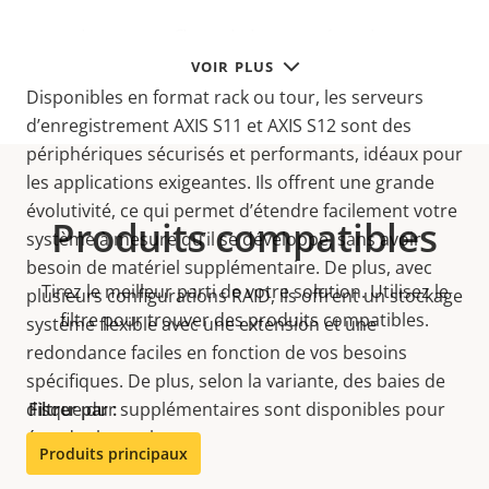
Solution flexible et évolutive
VOIR PLUS
Disponibles en format rack ou tour, les serveurs
d’enregistrement AXIS S11 et AXIS S12 sont des
périphériques sécurisés et performants, idéaux pour
les applications exigeantes. Ils offrent une grande
évolutivité, ce qui permet d’étendre facilement votre
Produits compatibles
système à mesure qu’il se développe, sans avoir
besoin de matériel supplémentaire. De plus, avec
Tirez le meilleur parti de votre solution. Utilisez le
plusieurs configurations RAID, ils offrent un stockage
filtre pour trouver des produits compatibles.
système flexible avec une extension et une
redondance faciles en fonction de vos besoins
spécifiques. De plus, selon la variante, des baies de
disque dur supplémentaires sont disponibles pour
Filtrer par :
étendre le stockage.
Produits principaux