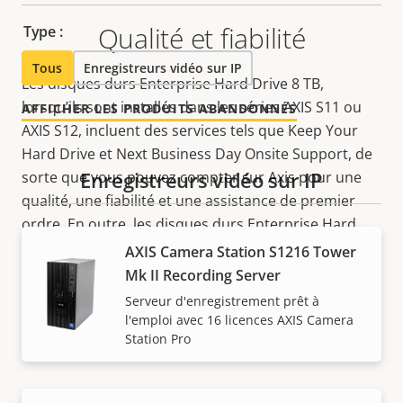
Qualité et fiabilité
Type :
Tous
Enregistreurs vidéo sur IP
Les disques durs Enterprise Hard Drive 8 TB,
lorsqu’ils sont installés dans les séries AXIS S11 ou
AFFICHER LES PRODUITS ABANDONNÉS
AXIS S12, incluent des services tels que Keep Your
Hard Drive et Next Business Day Onsite Support, de
Enregistreurs vidéo sur IP
sorte que vous pouvez compter sur Axis pour une
qualité, une fiabilité et une assistance de premier
ordre. En outre, les disques durs Enterprise Hard
Drive bénéficient d’une garantie matérielle plus
AXIS Camera Station S1216 Tower
longue, soit une garantie matérielle limitée d’un an,
Mk II Recording Server
soit le reste de la garantie du produit Axis dans
Serveur d'enregistrement prêt à
lequel les disques durs sont installés (généralement
l'emploi avec 16 licences AXIS Camera
Station Pro
5 ans à compter de la date d’achat).