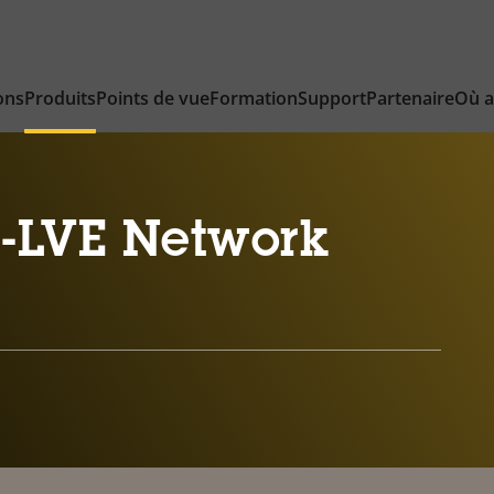
ons
Produits
Points de vue
Formation
Support
Partenaire
Où a
-LVE Network