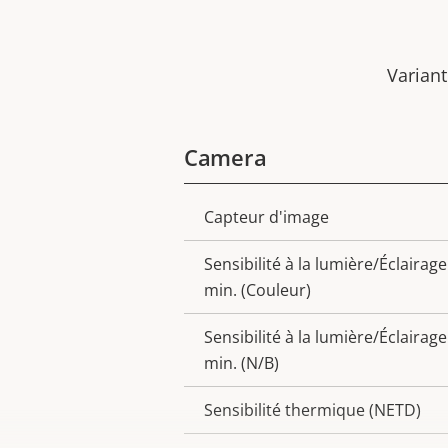
Variant
Camera
Capteur d'image
Description
Valeur
de la
de la
Sensibilité à la lumière/Éclairage
propriété
propriété
min. (Couleur)
Sensibilité à la lumière/Éclairage
min. (N/B)
Sensibilité thermique (NETD)