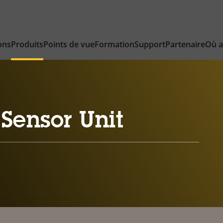
ons
Produits
Points de vue
Formation
Support
Partenaire
Où a
Sensor Unit