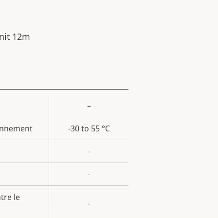
Unit 12m
–
eur
la
onnement
-30 to 55 °C
iété
–
-
tre le
-