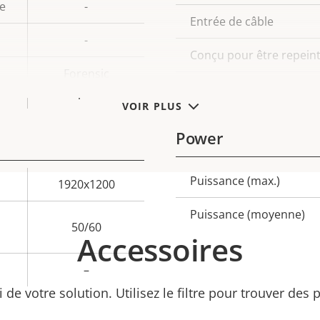
e
-
Entrée de câble
-
Conçu pour être repein
Forensic
Matériau du boîtier
Capture
VOIR PLUS
Power
Puissance (max.)
Description
Val
1920x1200
de la
de 
Puissance (moyenne)
50/60
propriété
propr
Accessoires
–
ti de votre solution. Utilisez le filtre pour trouver des