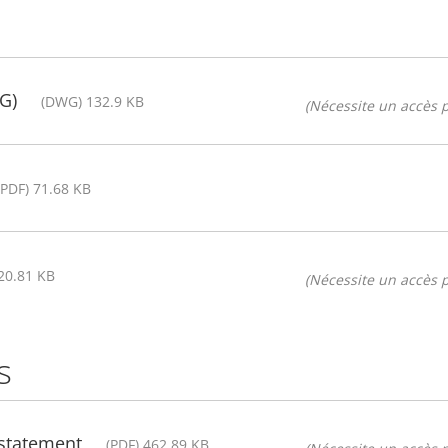
G)
(DWG) 132.9 KB
(Nécessite un accès p
(PDF) 71.68 KB
220.81 KB
(Nécessite un accès p
s
 statement
(PDF) 462.89 KB