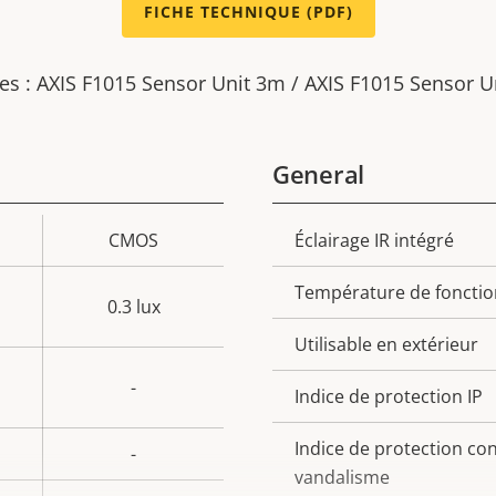
FICHE TECHNIQUE (PDF)
es : AXIS F1015 Sensor Unit 3m / AXIS F1015 Sensor 
General
CMOS
Éclairage IR intégré
Description
Val
de la
de 
Température de foncti
0.3 lux
propriété
propr
Utilisable en extérieur
-
Indice de protection IP
Indice de protection con
-
vandalisme