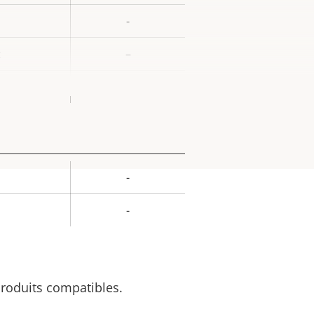
-
t
–
Aluminum
-
eur
la
-
iété
 produits compatibles.