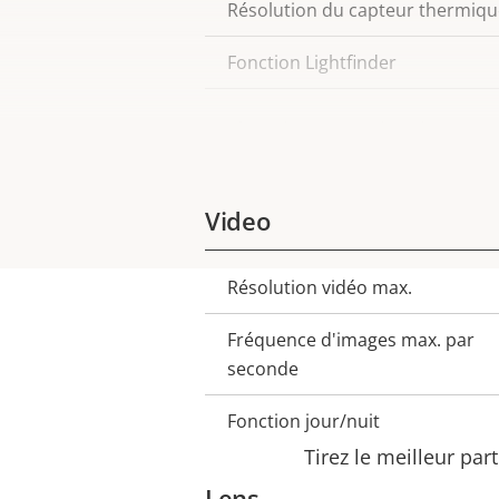
Résolution du capteur thermiqu
Fonction Lightfinder
Plage dynamique étendue
Video
Résolution vidéo max.
Description
Valeur
de la
de la
Fréquence d'images max. par
propriété
propriété
seconde
Fonction jour/nuit
Tirez le meilleur par
Lens