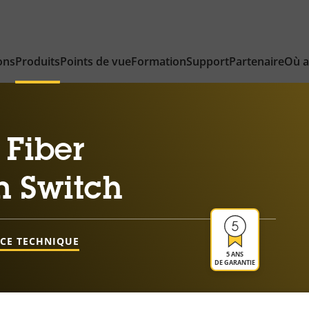
ons
Produits
Points de vue
Formation
Support
Partenaire
Où a
 Fiber
n Switch
NCE TECHNIQUE
5 ANS
DE GARANTIE