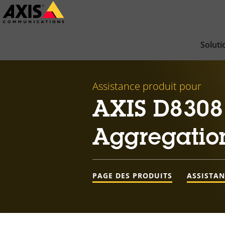
Passer
au
contenu
Soluti
principal
Assistance produit pour
AXIS D8308
Aggregatio
PAGE DES PRODUITS
ASSISTA