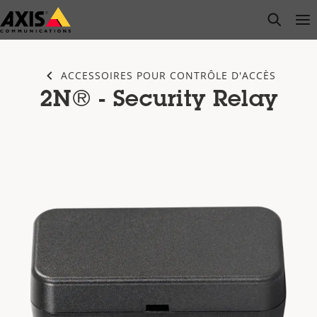
Passer
open s
Op
Clo
au
contenu
principal
ACCESSOIRES POUR CONTRÔLE D'ACCÈS
2N® - Security Relay