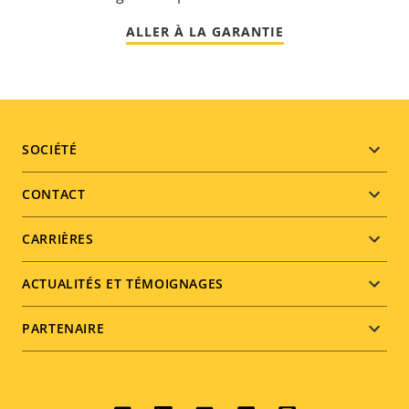
ALLER À LA GARANTIE
Footer
SOCIÉTÉ
menu
CONTACT
CARRIÈRES
ACTUALITÉS ET TÉMOIGNAGES
PARTENAIRE