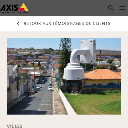
Passer
open s
Op
Clo
au
contenu
RETOUR AUX TÉMOIGNAGES DE CLIENTS
principal
VILLES