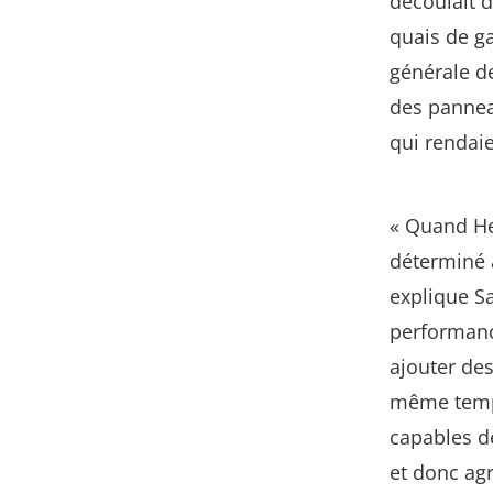
découlait d
quais de ga
générale de
des pannea
qui rendaie
« Quand Hen
déterminé à
explique S
performance
ajouter de
même temps
capables de
et donc ag