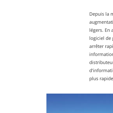
Depuis la 
augmentati
légers. En 
logiciel de
arrêter ra
informatio
distribute
d'informat
plus rapid