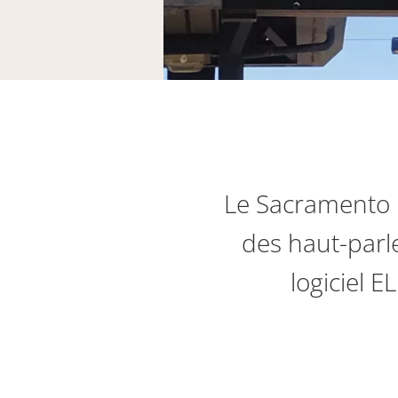
Le Sacramento R
des haut-parl
logiciel E