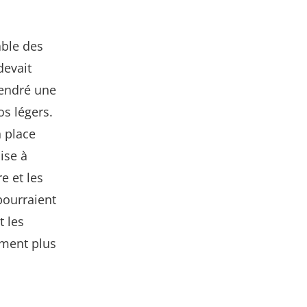
able des
devait
gendré une
os légers.
n place
ise à
e et les
pourraient
t les
ement plus