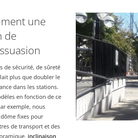
vement une
n de
issuasion
s de sécurité, de sûreté
allait plus que doubler le
nce dans les stations.
dèles en fonction de ce
Par exemple, nous
 dôme fixes pour
itres de transport et des
noramique,
inclinaison