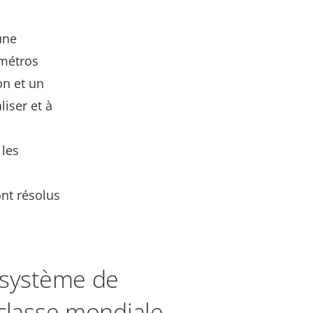
une
 métros
on et un
liser et à
 les
nt résolus
 système de
 classe mondiale