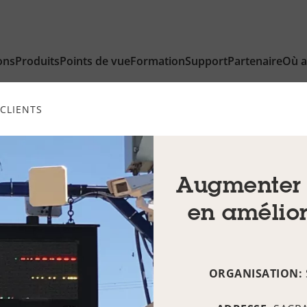
ons
Produits
Points de vue
Formation
Support
Partenaire
Où a
CLIENTS
Augmenter 
en amélior
ORGANISATION: