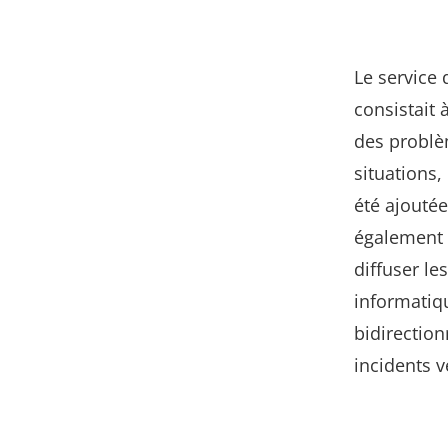
Le service 
consistait 
des problè
situations
été ajouté
également l
diffuser le
informatiq
bidirectio
incidents v