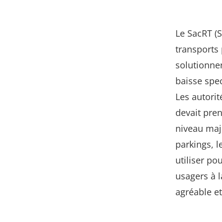
Le SacRT (
transports 
solutionne
baisse spec
Les autorit
devait pre
niveau maje
parkings, 
utiliser po
usagers à 
agréable et