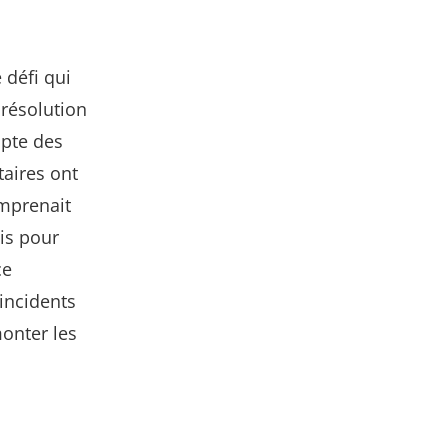
 défi qui
 résolution
mpte des
taires ont
omprenait
xis pour
ce
incidents
onter les