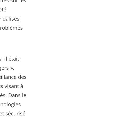
ités sur les
eté
ndalisés,
problèmes
 il était
ers »,
illance des
s visant à
és. Dans le
nologies
et sécurisé